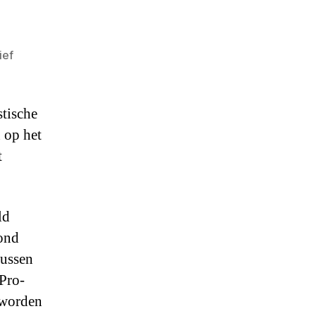
ief
stische
 op het
t
ld
rond
tussen
Pro-
 worden