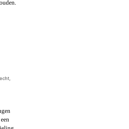
houden.
echt,
angen
 een
eling.