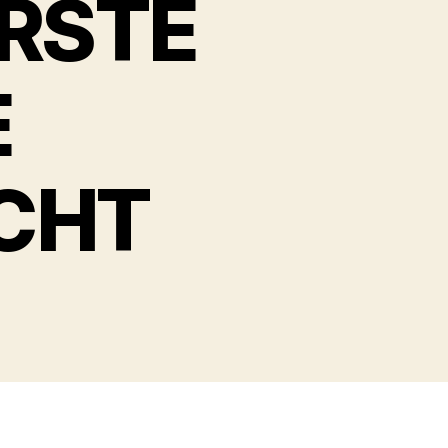
ERSTE
E
CHT