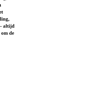
n
et
ling,
 altijd
n om de