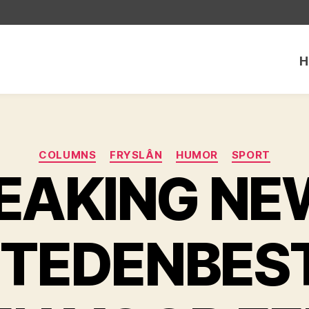
H
Categorieën
COLUMNS
FRYSLÂN
HUMOR
SPORT
EAKING NE
STEDENBES