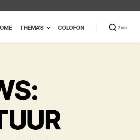
OME
THEMA’S
COLOFON
Zoek
WS:
TUUR