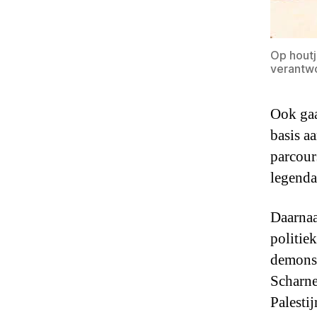
Op houtj
verantw
Ook gaa
basis a
parcours
legenda
Daarnaa
politie
demonst
Scharne
Palesti