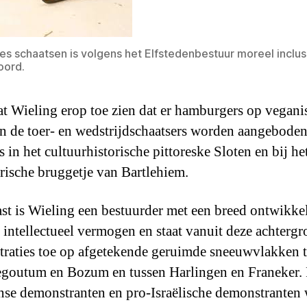
es schaatsen is volgens het Elfstedenbestuur moreel inclus
oord.
t Wieling erop toe zien dat er hamburgers op vegani
an de toer- en wedstrijdschaatsers worden aangeboden
 in het cultuurhistorische pittoreske Sloten en bij he
rische bruggetje van Bartlehiem.
st is Wieling een bestuurder met een breed ontwikke
k intellectueel vermogen en staat vanuit deze achterg
raties toe op afgetekende geruimde sneeuwvlakken 
goutum en Bozum en tussen Harlingen en Franeker. 
jnse demonstranten en pro-Israëlische demonstranten