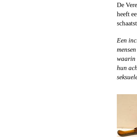
De Vere
heeft e
schaats
Een inc
mensen 
waarin 
hun ach
seksuel