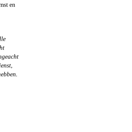
mst en
lle
ht
ngeacht
enst,
hebben.