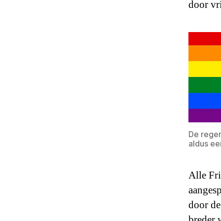
door vr
De regen
aldus ee
Alle Fr
aangesp
door de
breder 