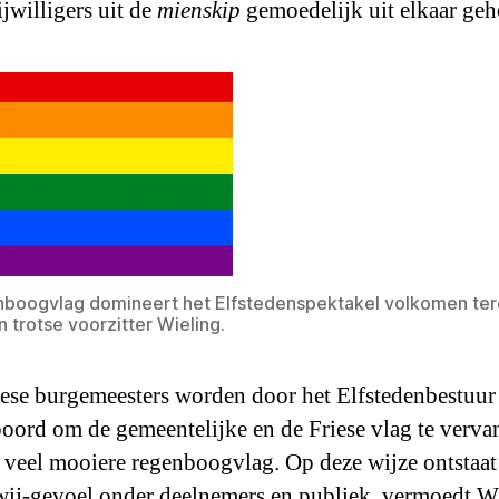
ijwilligers uit de
mienskip
gemoedelijk uit elkaar ge
boogvlag domineert het Elfstedenspektakel volkomen ter
n trotse voorzitter Wieling.
iese burgemeesters worden door het Elfstedenbestuur
oord om de gemeentelijke en de Friese vlag te verv
 veel mooiere regenboogvlag. Op deze wijze ontstaat
wij-gevoel onder deelnemers en publiek, vermoedt Wi