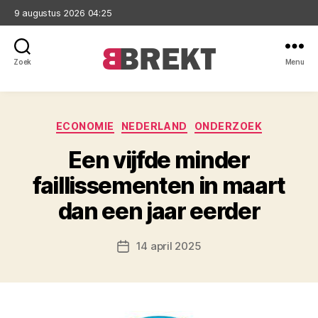
9 augustus 2026 04:25
Zoek
Menu
Brekt
Categorieën
ECONOMIE
NEDERLAND
ONDERZOEK
Een vijfde minder
faillissementen in maart
dan een jaar eerder
14 april 2025
Berichtdatum