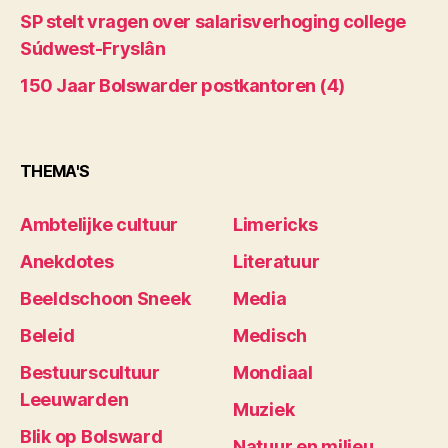
SP stelt vragen over salarisverhoging college
Súdwest-Fryslân
150 Jaar Bolswarder postkantoren (4)
THEMA'S
Ambtelijke cultuur
Limericks
Anekdotes
Literatuur
Beeldschoon Sneek
Media
Beleid
Medisch
Bestuurscultuur
Mondiaal
Leeuwarden
Muziek
Blik op Bolsward
Natuur en milieu