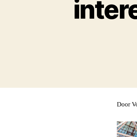
inter
Door V