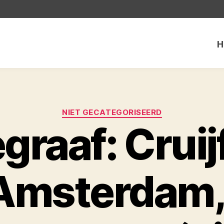
H
Categorieën
NIET GECATEGORISEERD
graaf: Cruijf
Amsterdam,