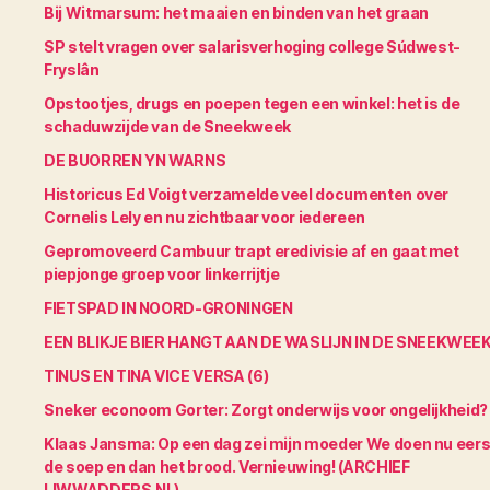
Bij Witmarsum: het maaien en binden van het graan
SP stelt vragen over salarisverhoging college Súdwest-
Fryslân
Opstootjes, drugs en poepen tegen een winkel: het is de
schaduwzijde van de Sneekweek
DE BUORREN YN WARNS
Historicus Ed Voigt verzamelde veel documenten over
Cornelis Lely en nu zichtbaar voor iedereen
Gepromoveerd Cambuur trapt eredivisie af en gaat met
piepjonge groep voor linkerrijtje
FIETSPAD IN NOORD-GRONINGEN
EEN BLIKJE BIER HANGT AAN DE WASLIJN IN DE SNEEKWEE
TINUS EN TINA VICE VERSA (6)
Sneker econoom Gorter: Zorgt onderwijs voor ongelijkheid?
Klaas Jansma: Op een dag zei mijn moeder We doen nu eers
de soep en dan het brood. Vernieuwing! (ARCHIEF
LIWWADDERS.NL)