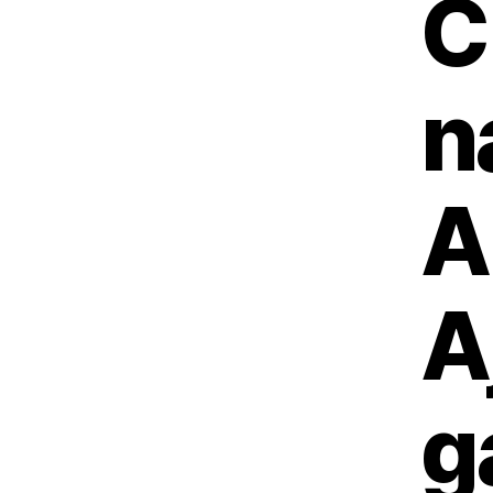
C
n
A
A
g