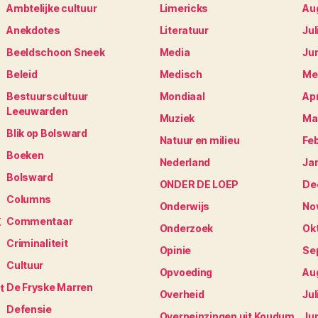
Ambtelijke cultuur
Limericks
Au
Anekdotes
Literatuur
Jul
Beeldschoon Sneek
Media
Ju
Beleid
Medisch
Me
Bestuurscultuur
Mondiaal
Apr
Leeuwarden
Muziek
Ma
Blik op Bolsward
Natuur en milieu
Fe
Boeken
Nederland
Ja
Bolsward
ONDER DE LOEP
De
Columns
Onderwijs
No
Commentaar
K
Onderzoek
Ok
Criminaliteit
Opinie
Se
Cultuur
Opvoeding
Au
De Fryske Marren
t
Overheid
Jul
Defensie
Overpeinzingen uit Koudum
Ju