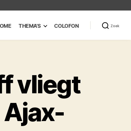
OME
THEMA’S
COLOFON
Zoek
f vliegt
 Ajax-