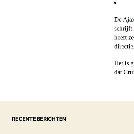
De Ajax
schrijft
heeft z
directi
Het is 
dat Crui
RECENTE BERICHTEN