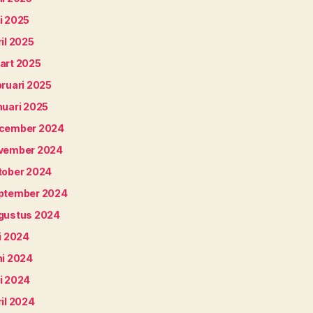
i 2025
il 2025
art 2025
bruari 2025
nuari 2025
cember 2024
vember 2024
tober 2024
ptember 2024
gustus 2024
i 2024
ni 2024
i 2024
il 2024