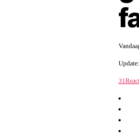
f
Vandaa
Update
31React