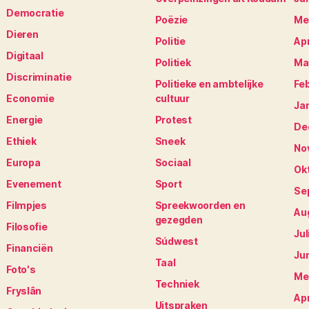
Democratie
Poëzie
Me
Dieren
Politie
Apr
Digitaal
Politiek
Ma
Discriminatie
Politieke en ambtelijke
Fe
Economie
cultuur
Ja
Energie
Protest
De
Ethiek
Sneek
No
Europa
Sociaal
Ok
Evenement
Sport
Se
Filmpjes
Spreekwoorden en
Au
gezegden
Filosofie
Jul
Súdwest
Financiën
Ju
Taal
Foto's
Me
Techniek
Fryslân
Apr
Uitspraken