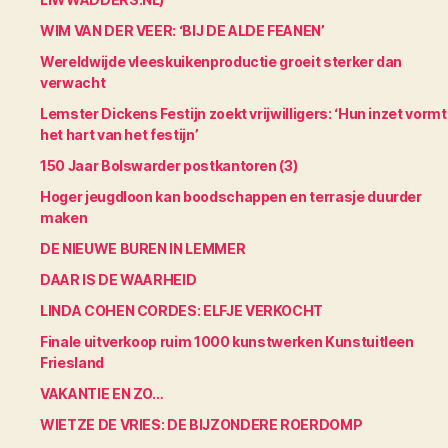
WIM VAN DER VEER: ‘BIJ DE ALDE FEANEN’
Wereldwijde vleeskuikenproductie groeit sterker dan
verwacht
Lemster Dickens Festijn zoekt vrijwilligers: ‘Hun inzet vormt
het hart van het festijn’
150 Jaar Bolswarder postkantoren (3)
Hoger jeugdloon kan boodschappen en terrasje duurder
maken
DE NIEUWE BUREN IN LEMMER
DAAR IS DE WAARHEID
LINDA COHEN CORDES: ELFJE VERKOCHT
Finale uitverkoop ruim 1000 kunstwerken Kunstuitleen
Friesland
VAKANTIE EN ZO…
WIETZE DE VRIES: DE BIJZONDERE ROERDOMP