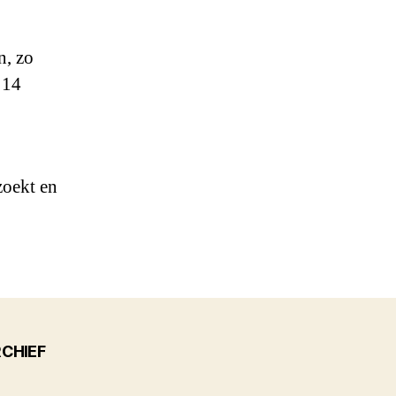
n, zo
 14
zoekt en
CHIEF