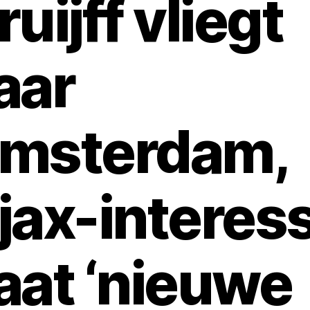
ruijff vliegt
aar
msterdam,
jax-interes
aat ‘nieuwe