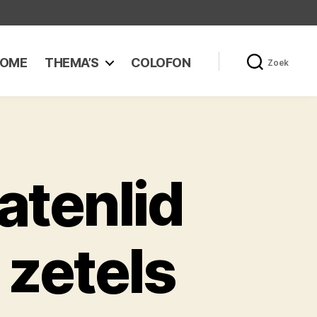
OME
THEMA’S
COLOFON
Zoek
atenlid
 zetels