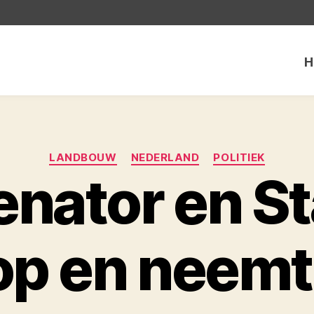
H
Categorieën
LANDBOUW
NEDERLAND
POLITIEK
nator en St
op en neemt