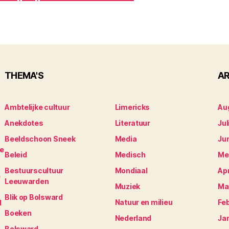
THEMA'S
AR
Ambtelijke cultuur
Limericks
Au
Anekdotes
Literatuur
Jul
Beeldschoon Sneek
Media
Ju
je
Beleid
Medisch
Me
Bestuurscultuur
Mondiaal
Apr
e
Leeuwarden
Muziek
Ma
Blik op Bolsward
Natuur en milieu
Fe
N
Boeken
Nederland
Ja
Bolsward