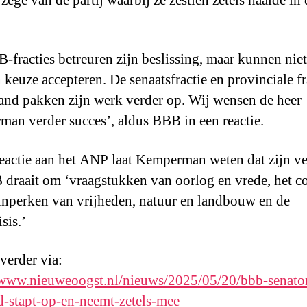
zege van de partij waarbij ze zestien zetels haalde in 
-fracties betreuren zijn beslissing, maar kunnen nie
 keuze accepteren. De senaatsfractie en provinciale fr
and pakken zijn werk verder op. Wij wensen de heer
an verder succes’, aldus BBB in een reactie.
reactie aan het ANP laat Kemperman weten dat zijn ve
 draait om ‘vraagstukken van oorlog en vrede, het c
 inperken van vrijheden, natuur en landbouw en de
sis.’
 verder via:
/www.nieuweoogst.nl/nieuws/2025/05/20/bbb-senato
id-stapt-op-en-neemt-zetels-mee