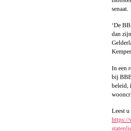
monster
senaat.
‘De BBB
dan zijn
Gelderl
Kemperm
In een 
bij BBB
beleid,
wooncri
Leest u
https:/
statenl