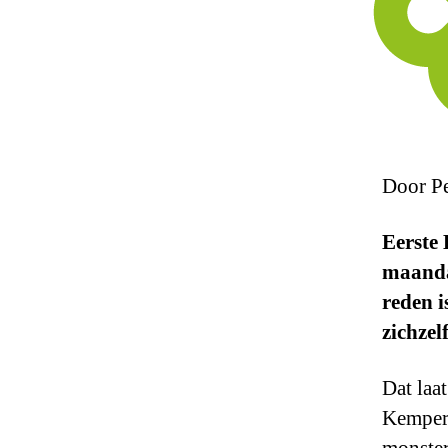
Door Pe
Eerste
maandag
reden i
zichzelf
Dat laa
Kemperm