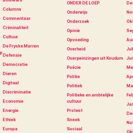
ONDER DE LOEP
De
Columns
Onderwijs
No
Commentaar
Onderzoek
Ok
Criminaliteit
Opinie
Se
Cultuur
Opvoeding
Au
De Fryske Marren
Overheid
Jul
op
Defensie
Overpeinzingen uit Koudum
Ju
Democratie
Poëzie
Me
Dieren
Politie
Apr
Digitaal
Politiek
Ma
Discriminatie
Politieke en ambtelijke
Fe
Economie
cultuur
Ja
Energie
Protest
De
Ethiek
Sneek
No
Europa
Sociaal
Ok