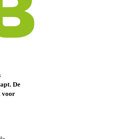
s
tapt. De
t voor