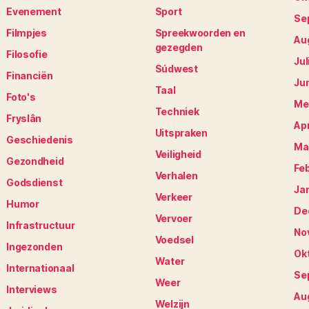
Evenement
Sport
Se
Filmpjes
Spreekwoorden en
Au
gezegden
Filosofie
Jul
Súdwest
Financiën
Ju
Taal
Foto's
Me
Techniek
Fryslân
Apr
Uitspraken
Geschiedenis
Ma
Veiligheid
Gezondheid
Fe
Verhalen
Godsdienst
Ja
Verkeer
Humor
De
Vervoer
Infrastructuur
No
Voedsel
Ingezonden
Ok
Water
Internationaal
Se
Weer
Interviews
Au
Welzijn