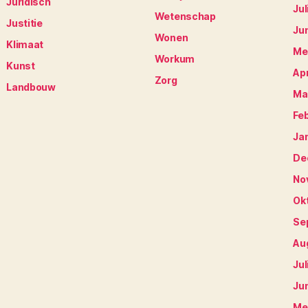
Juridisch
Jul
Wetenschap
Justitie
Ju
Wonen
Klimaat
Me
Workum
Kunst
Apr
Zorg
Landbouw
Ma
Fe
Ja
De
No
Ok
Se
Au
Jul
Ju
Me