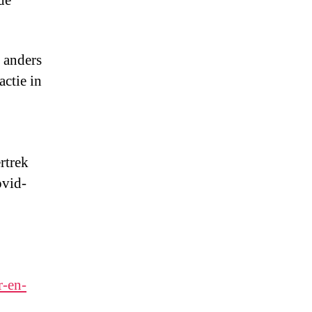
de
t anders
actie in
rtrek
ovid-
r-en-