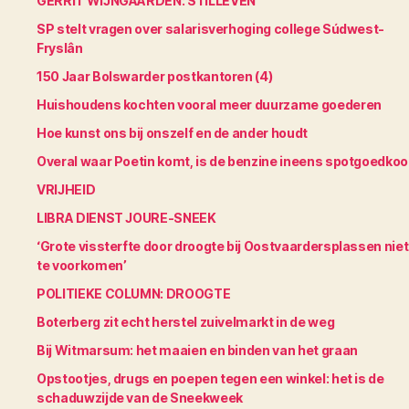
GERRIT WIJNGAARDEN: STILLEVEN
SP stelt vragen over salarisverhoging college Súdwest-
Fryslân
150 Jaar Bolswarder postkantoren (4)
Huishoudens kochten vooral meer duurzame goederen
Hoe kunst ons bij onszelf en de ander houdt
Overal waar Poetin komt, is de benzine ineens spotgoedko
VRIJHEID
LIBRA DIENST JOURE-SNEEK
‘Grote vissterfte door droogte bij Oostvaardersplassen niet
te voorkomen’
POLITIEKE COLUMN: DROOGTE
Boterberg zit echt herstel zuivelmarkt in de weg
Bij Witmarsum: het maaien en binden van het graan
Opstootjes, drugs en poepen tegen een winkel: het is de
schaduwzijde van de Sneekweek