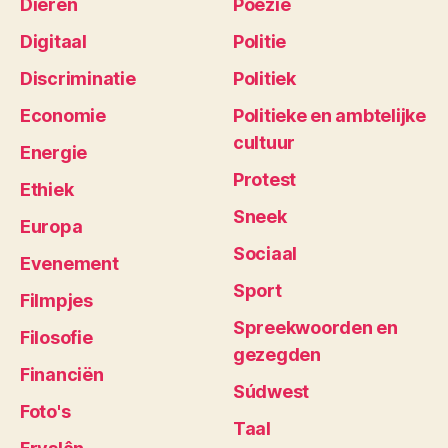
Dieren
Poëzie
Digitaal
Politie
Discriminatie
Politiek
Economie
Politieke en ambtelijke
cultuur
Energie
Protest
Ethiek
Sneek
Europa
Sociaal
Evenement
Sport
Filmpjes
Spreekwoorden en
Filosofie
gezegden
Financiën
Súdwest
Foto's
Taal