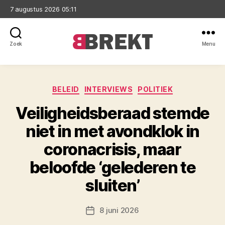
7 augustus 2026 05:11
Zoek
Menu
Brekt
Categorieën
BELEID
INTERVIEWS
POLITIEK
Veiligheidsberaad stemde
niet in met avondklok in
coronacrisis, maar
beloofde ‘gelederen te
sluiten’
8 juni 2026
Berichtdatum