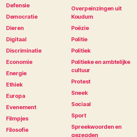
Defensie
Overpeinzingen uit
Democratie
Koudum
Dieren
Poëzie
Digitaal
Politie
Discriminatie
Politiek
Economie
Politieke en ambtelijke
cultuur
Energie
Protest
Ethiek
Sneek
Europa
Sociaal
Evenement
Sport
Filmpjes
Spreekwoorden en
Filosofie
gezegden