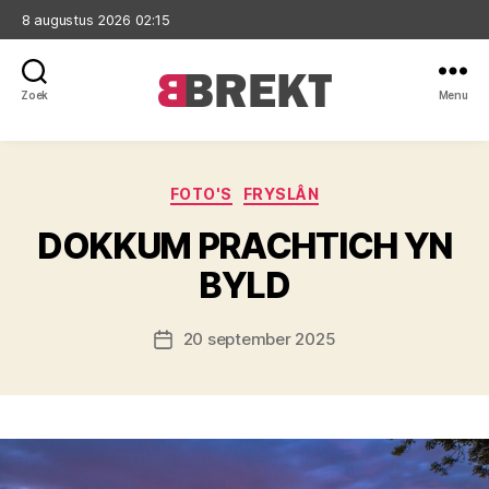
8 augustus 2026 02:15
Zoek
Menu
Brekt
Categorieën
FOTO'S
FRYSLÂN
DOKKUM PRACHTICH YN
BYLD
20 september 2025
Berichtdatum