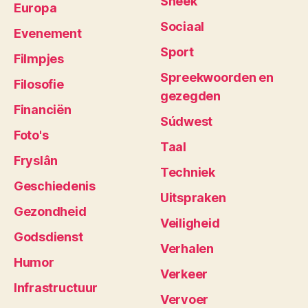
Sneek
Europa
Sociaal
Evenement
Sport
Filmpjes
Spreekwoorden en
Filosofie
gezegden
Financiën
Súdwest
Foto's
Taal
Fryslân
Techniek
Geschiedenis
Uitspraken
Gezondheid
Veiligheid
Godsdienst
Verhalen
Humor
Verkeer
Infrastructuur
Vervoer