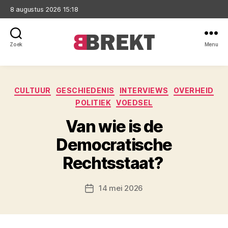
8 augustus 2026 15:18
Zoek
Menu
Brekt
Categorieën
CULTUUR
GESCHIEDENIS
INTERVIEWS
OVERHEID
POLITIEK
VOEDSEL
Van wie is de
Democratische
Rechtsstaat?
14 mei 2026
Berichtdatum