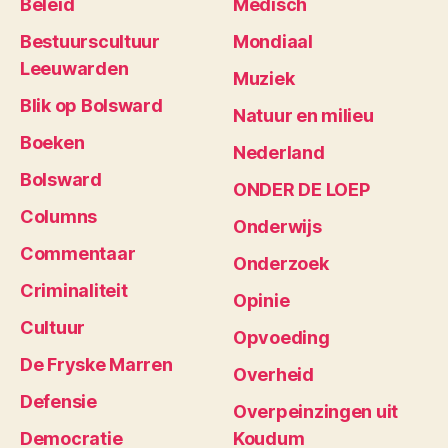
Beleid
Medisch
Bestuurscultuur
Mondiaal
Leeuwarden
Muziek
Blik op Bolsward
Natuur en milieu
Boeken
Nederland
Bolsward
ONDER DE LOEP
Columns
Onderwijs
Commentaar
Onderzoek
Criminaliteit
Opinie
Cultuur
Opvoeding
De Fryske Marren
Overheid
Defensie
Overpeinzingen uit
Democratie
Koudum