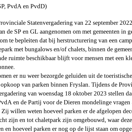
 SP, PvdA en PvdD)
Provinciale Statenvergadering van 22 september 2022
an de SP en GL aangenomen om met gemeenten in g
 om te bepleiten dat bij herstructurering van een camp
iepark met bungalows en/of chalets, binnen de gemee
de ruimte beschikbaar blijft voor mensen met een kl
onnee.
men er nu weer bezorgde geluiden uit de toeristische
 opkoop van parken binnen Fryslan. Tijdens de Provi
ergadering van woensdag 18 oktober 2023 stellen d
PvdA en de Partij voor de Dieren mondelinge vragen 
. Zij willen weten hoeveel parken er de afgelopen de
ht zijn en tot chaletpark zijn omgebouwd, waar deze
n en hoeveel parken er nog op de lijst staan om opg