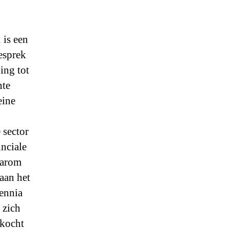
 is een
esprek
ing tot
nte
eine
 sector
nciale
aarom
aan het
cennia
 zich
ekocht