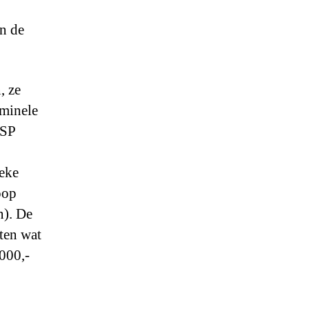
n de
, ze
iminele
 SP
ieke
oop
n). De
ten wat
000,-