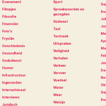
Evenement
Sport
Se
Filmpjes
Spreekwoorden en
Au
gezegden
Filosofie
Jul
Súdwest
Financiën
Ju
Taal
Foto's
Me
Techniek
Fryslân
Apr
Uitspraken
Geschiedenis
Ma
Veiligheid
Gezondheid
Fe
Verhalen
Godsdienst
Ja
Verkeer
Humor
De
Vervoer
Infrastructuur
No
Voedsel
Ingezonden
Ok
Water
Internationaal
Se
Weer
Interviews
Au
Welzijn
Juridisch