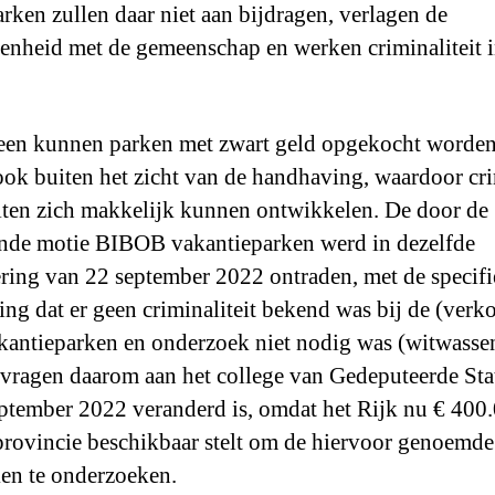
arken zullen daar niet aan bijdragen, verlagen de
enheid met de gemeenschap en werken criminaliteit i
leen kunnen parken met zwart geld opgekocht worden
ook buiten het zicht van de handhaving, waardoor cr
eiten zich makkelijk kunnen ontwikkelen. De door de
nde motie BIBOB vakantieparken werd in dezelfde
ring van 22 september 2022 ontraden, met de specif
ng dat er geen criminaliteit bekend was bij de (verk
kantieparken en onderzoek niet nodig was (witwasse
s vragen daarom aan het college van Gedeputeerde Sta
eptember 2022 veranderd is, omdat het Rijk nu € 400.
provincie beschikbaar stelt om de hiervoor genoemde
ken te onderzoeken.