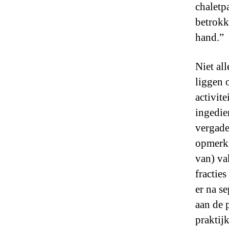
chaletp
betrokk
hand.”
Niet al
liggen 
activit
ingedie
vergade
opmerki
van) va
fractie
er na s
aan de 
praktij