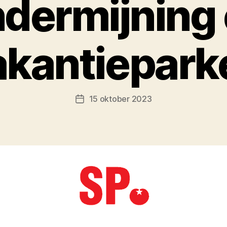
dermijning
akantiepark
15 oktober 2023
Berichtdatum