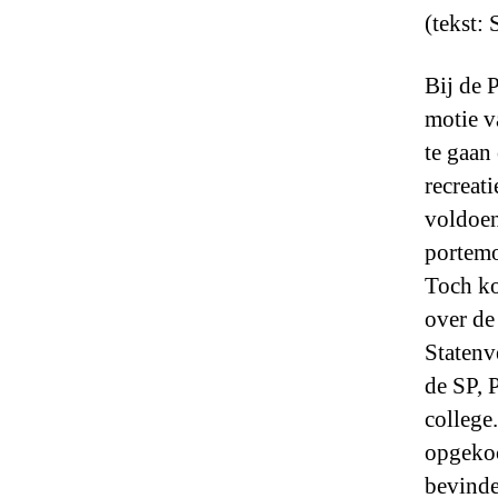
(tekst:
Bij de 
motie v
te gaan
recreat
voldoen
portem
Toch ko
over de
Statenv
de SP, 
college
opgekoc
bevinde