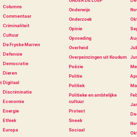
ONDER DE LOEP
De
Columns
Onderwijs
No
Commentaar
Onderzoek
Ok
Criminaliteit
Opinie
Se
Cultuur
Opvoeding
Au
De Fryske Marren
Overheid
Jul
Defensie
K
Overpeinzingen uit Koudum
Ju
Democratie
Poëzie
Me
Dieren
Politie
Apr
Digitaal
t
Politiek
Ma
Discriminatie
Politieke en ambtelijke
Fe
Economie
cultuur
Ja
Energie
Protest
De
Ethiek
Sneek
No
Europa
Sociaal
Ok