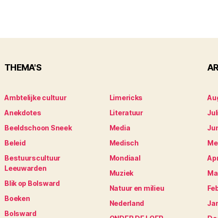
THEMA'S
AR
Ambtelijke cultuur
Limericks
Au
Anekdotes
Literatuur
Jul
Beeldschoon Sneek
Media
Ju
Beleid
Medisch
Me
Bestuurscultuur
Mondiaal
Apr
Leeuwarden
Muziek
Ma
Blik op Bolsward
Natuur en milieu
Fe
Boeken
Nederland
Ja
Bolsward