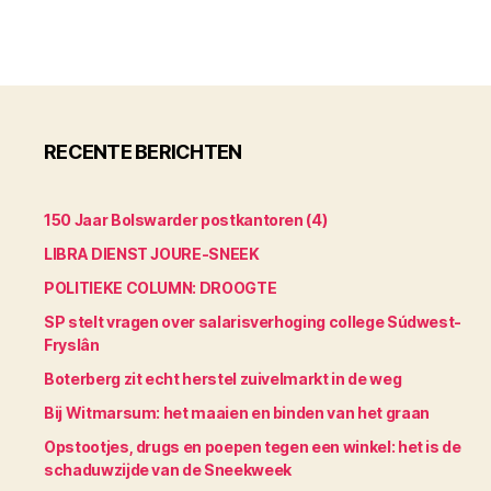
RECENTE BERICHTEN
150 Jaar Bolswarder postkantoren (4)
LIBRA DIENST JOURE-SNEEK
POLITIEKE COLUMN: DROOGTE
SP stelt vragen over salarisverhoging college Súdwest-
Fryslân
Boterberg zit echt herstel zuivelmarkt in de weg
Bij Witmarsum: het maaien en binden van het graan
Opstootjes, drugs en poepen tegen een winkel: het is de
schaduwzijde van de Sneekweek