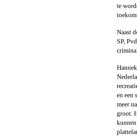
te word
toekoms
Naast d
SP, Pvd
crimina
Hanneke
Nederla
recreat
en een 
meer na
groot. 
kunnen 
plattel