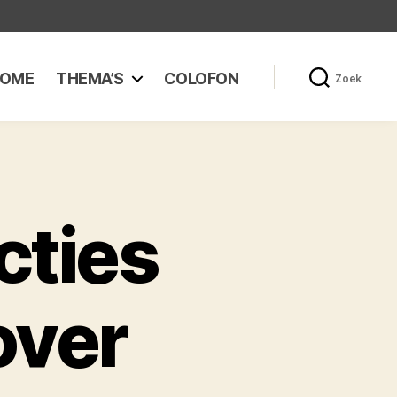
OME
THEMA’S
COLOFON
Zoek
cties
over