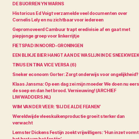
DE BUORREN YN WARNS
Historicus Ed Voigt verzamelde veel documenten over
Cornelis Lely en nu zichtbaar voor iedereen
Gepromoveerd Cambuur trapt eredivisie af en gaat met
piepjonge groep voor linkerrijtje
FIETSPAD IN NOORD-GRONINGEN
EEN BLIKJE BIER HANGT AAN DE WASLIJN IN DE SNEEKWEE
TINUS EN TINA VICE VERSA (6)
Sneker econoom Gorter: Zorgt onderwijs voor ongelijkheid?
Klaas Jansma: Op een dag zei mijn moeder We doen nu eers
de soep en dan het brood. Vernieuwing! (ARCHIEF
LIWWADDERS.NL)
WIM VAN DER VEER: ‘BIJ DE ALDE FEANEN’
Wereldwijde vleeskuikenproductie groeit sterker dan
verwacht
Lemster Dickens Festijn zoekt vrijwilligers: ‘Hun inzet vormt
het hart van het festijn’