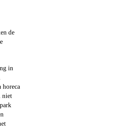
ken de
de
ng in
n
n horeca
 niet
 park
en
het