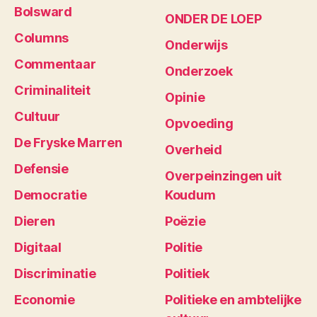
Bolsward
ONDER DE LOEP
Columns
Onderwijs
Commentaar
Onderzoek
Criminaliteit
Opinie
Cultuur
Opvoeding
De Fryske Marren
Overheid
Defensie
Overpeinzingen uit
Democratie
Koudum
Dieren
Poëzie
Digitaal
Politie
Discriminatie
Politiek
Economie
Politieke en ambtelijke