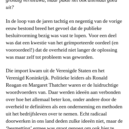
grondig vernieuwd, maar pakte het ook allemaal goed
uit?
In de loop van de jaren tachtig en negentig van de vorige
eeuw bestond breed het gevoel dat de publieke
besluitvorming bezig was vast te lopen. Voor een deel
was dat een kwestie van het geïmporteerde oordeel (en
vooroordeel!) dat de overheid niet langer de oplossing
was maar zelf tot probleem was geworden.
Die import kwam uit de Verenigde Staten en het
Verenigd Koninkrijk. Politieke leiders als Ronald
Reagan en Margaret Thatcher waren er de luidruchtige
woordvoerders van. Daar werden ideeën aan verbonden
over hoe het allemaal beter kon, onder andere door de
overheid te definiëren als een onderneming en methoden
uit het bedrijfsleven over te nemen. Echt radicaal
doorwerken in ons land deden zulke ideeën niet, maar de
‘besmetting’ ermee was groot genoeg om ook hier te