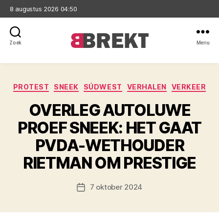
8 augustus 2026 04:50
Zoek
Menu
Brekt
Categorieën
PROTEST
SNEEK
SÚDWEST
VERHALEN
VERKEER
OVERLEG AUTOLUWE
PROEF SNEEK: HET GAAT
PVDA-WETHOUDER
RIETMAN OM PRESTIGE
7 oktober 2024
Berichtdatum