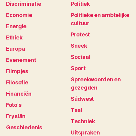
Discriminatie
Politiek
Economie
Politieke en ambtelijke
cultuur
Energie
Protest
Ethiek
Sneek
Europa
Sociaal
Evenement
Sport
Filmpjes
Spreekwoorden en
Filosofie
gezegden
Financiën
Súdwest
Foto's
Taal
Fryslân
Techniek
Geschiedenis
Uitspraken