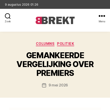
9 augustus 2026 01:26
Zoek
Menu
Brekt
Categorieën
COLUMNS
POLITIEK
GEMANKEERDE
VERGELIJKING OVER
PREMIERS
9 mei 2026
Berichtdatum