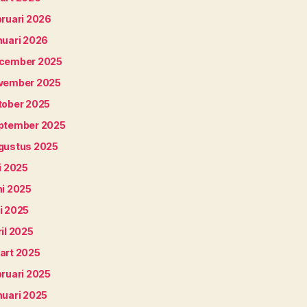
bruari 2026
nuari 2026
cember 2025
vember 2025
tober 2025
ptember 2025
gustus 2025
i 2025
ni 2025
i 2025
il 2025
art 2025
bruari 2025
nuari 2025