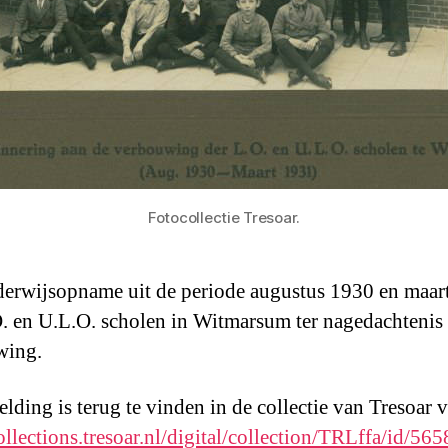
Fotocollectie Tresoar.
erwijsopname uit de periode augustus 1930 en maar
. en U.L.O. scholen in Witmarsum ter nagedachtenis
wing.
lding is terug te vinden in de collectie van Tresoar v
collections.tresoar.nl/digital/collection/TRLffa/id/565