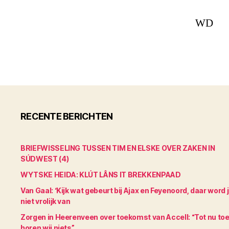
WD
RECENTE BERICHTEN
BRIEFWISSELING TUSSEN TIM EN ELSKE OVER ZAKEN IN
SÚDWEST (4)
WYTSKE HEIDA: KLÚT LÂNS IT BREKKENPAAD
Van Gaal: ‘Kijk wat gebeurt bij Ajax en Feyenoord, daar word 
niet vrolijk van
Zorgen in Heerenveen over toekomst van Accell: “Tot nu to
horen wij niets”