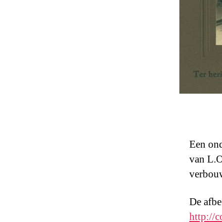
Een ond
van L.O
verbou
De afbee
http://