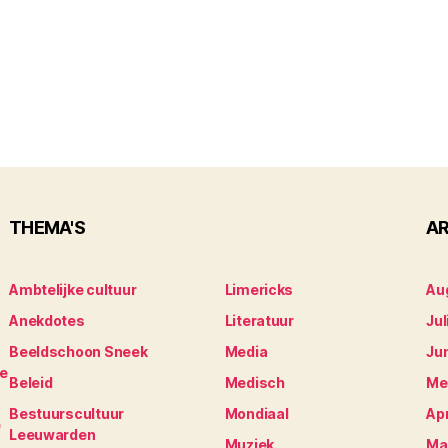
THEMA'S
AR
Ambtelijke cultuur
Limericks
Au
Anekdotes
Literatuur
Jul
Beeldschoon Sneek
Media
Ju
je
Beleid
Medisch
Me
Bestuurscultuur
Mondiaal
Apr
e
Leeuwarden
Muziek
Ma