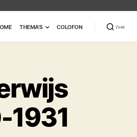
OME
THEMA’S
COLOFON
Zoek
erwijs
-1931