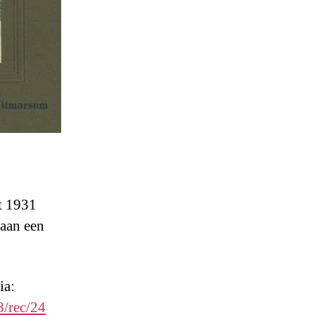
t 1931
 aan een
ia:
8/rec/24