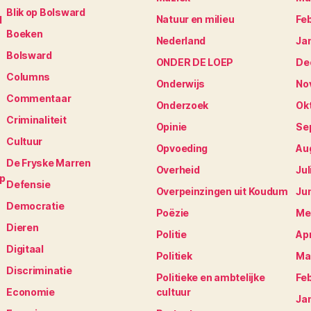
Blik op Bolsward
Natuur en milieu
Fe
N
Boeken
Nederland
Ja
Bolsward
ONDER DE LOEP
De
Columns
Onderwijs
No
Commentaar
Onderzoek
Ok
Criminaliteit
Opinie
Se
Cultuur
Opvoeding
Au
De Fryske Marren
Overheid
Jul
op
Defensie
Overpeinzingen uit Koudum
Ju
Democratie
Poëzie
Me
Dieren
Politie
Apr
Digitaal
Politiek
Ma
Discriminatie
Politieke en ambtelijke
Fe
Economie
cultuur
Ja