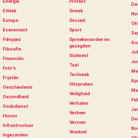
Energie
Protest
De
Ethiek
Sneek
No
Europa
Sociaal
Ok
Evenement
Sport
Se
Filmpjes
Spreekwoorden en
Au
gezegden
Filosofie
Jul
Súdwest
Financiën
Ju
Taal
Foto's
Me
Techniek
Fryslân
Apr
Uitspraken
Geschiedenis
Ma
Veiligheid
Gezondheid
Fe
Verhalen
Godsdienst
Ja
Verkeer
Humor
De
Vervoer
Infrastructuur
No
Voedsel
Ingezonden
Ok