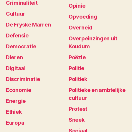
Criminaliteit
Opinie
Cultuur
Opvoeding
De Fryske Marren
Overheid
Defensie
Overpeinzingen uit
Democratie
Koudum
Dieren
Poëzie
Digitaal
Politie
Discriminatie
Politiek
Economie
Politieke en ambtelijke
cultuur
Energie
Protest
Ethiek
Sneek
Europa
Sociaal