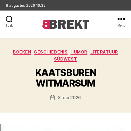
8 augustus 2026 16:32
Zoek
Menu
Brekt
Categorieën
BOEKEN
GESCHIEDENIS
HUMOR
LITERATUUR
SÚDWEST
KAATSBUREN
WITMARSUM
8 mei 2026
Berichtdatum