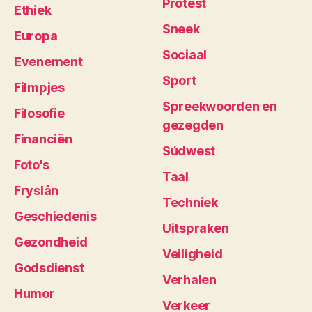
Protest
Ethiek
Sneek
Europa
Sociaal
Evenement
Sport
Filmpjes
Spreekwoorden en
Filosofie
gezegden
Financiën
Súdwest
Foto's
Taal
Fryslân
Techniek
Geschiedenis
Uitspraken
Gezondheid
Veiligheid
Godsdienst
Verhalen
Humor
Verkeer