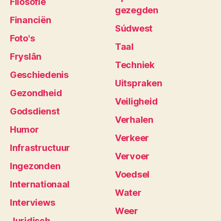
Filosofie
gezegden
Financiën
Súdwest
Foto's
Taal
Fryslân
Techniek
Geschiedenis
Uitspraken
Gezondheid
Veiligheid
Godsdienst
Verhalen
Humor
Verkeer
Infrastructuur
Vervoer
Ingezonden
Voedsel
Internationaal
Water
Interviews
Weer
Juridisch