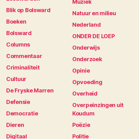
Muziek
Blik op Bolsward
Natuur en milieu
Boeken
Nederland
Bolsward
ONDER DE LOEP
Columns
Onderwijs
Commentaar
Onderzoek
Criminaliteit
Opinie
Cultuur
Opvoeding
De Fryske Marren
Overheid
Defensie
Overpeinzingen uit
Democratie
Koudum
Dieren
Poëzie
Digitaal
Politie