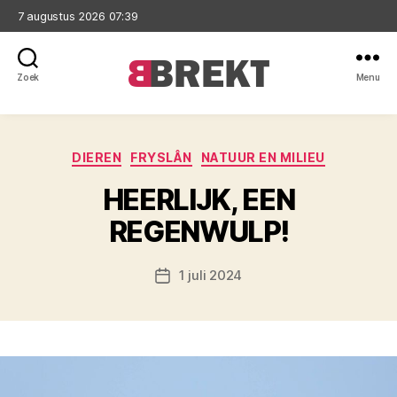
7 augustus 2026 07:39
Zoek
Menu
Brekt
Categorieën
DIEREN
FRYSLÂN
NATUUR EN MILIEU
HEERLIJK, EEN
REGENWULP!
1 juli 2024
Berichtdatum