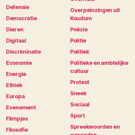
Defensie
Overpeinzingen uit
Democratie
Koudum
Dieren
Poëzie
Digitaal
Politie
Discriminatie
Politiek
Economie
Politieke en ambtelijke
cultuur
Energie
Protest
Ethiek
Sneek
Europa
Sociaal
Evenement
Sport
Filmpjes
Spreekwoorden en
Filosofie
gezegden