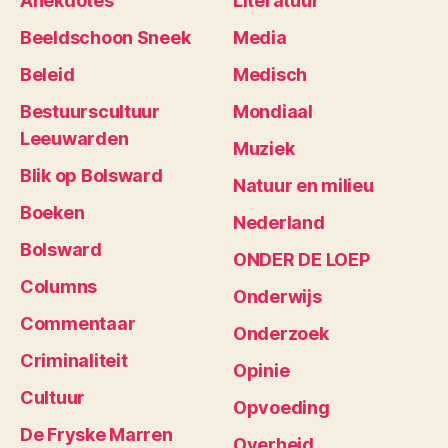
Anekdotes
Literatuur
Beeldschoon Sneek
Media
Beleid
Medisch
Bestuurscultuur
Mondiaal
Leeuwarden
Muziek
Blik op Bolsward
Natuur en milieu
Boeken
Nederland
Bolsward
ONDER DE LOEP
Columns
Onderwijs
Commentaar
Onderzoek
Criminaliteit
Opinie
Cultuur
Opvoeding
De Fryske Marren
Overheid