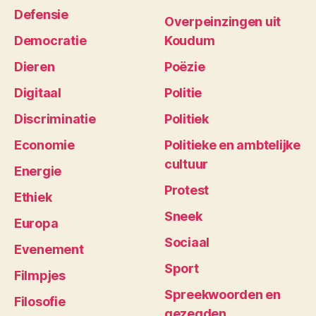
Defensie
Overpeinzingen uit
Democratie
Koudum
Dieren
Poëzie
Digitaal
Politie
Discriminatie
Politiek
Economie
Politieke en ambtelijke
cultuur
Energie
Protest
Ethiek
Sneek
Europa
Sociaal
Evenement
Sport
Filmpjes
Spreekwoorden en
Filosofie
gezegden