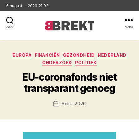
6 augustus 2026 21:02
Zoek
Menu
Brekt
Categorieën
EUROPA
FINANCIËN
GEZONDHEID
NEDERLAND
ONDERZOEK
POLITIEK
EU-coronafonds niet
transparant genoeg
8 mei 2026
Berichtdatum