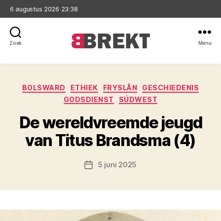
6 augustus 2026 23:38
Zoek
Menu
Brekt
Categorieën
BOLSWARD
ETHIEK
FRYSLÂN
GESCHIEDENIS
GODSDIENST
SÚDWEST
De wereldvreemde jeugd
van Titus Brandsma (4)
5 juni 2025
Berichtdatum