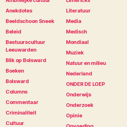
Ambtelijke cultuur
Limericks
Anekdotes
Literatuur
Beeldschoon Sneek
Media
Beleid
Medisch
Bestuurscultuur
Mondiaal
Leeuwarden
Muziek
Blik op Bolsward
Natuur en milieu
Boeken
Nederland
Bolsward
ONDER DE LOEP
Columns
Onderwijs
Commentaar
Onderzoek
Criminaliteit
Opinie
Cultuur
Opvoeding