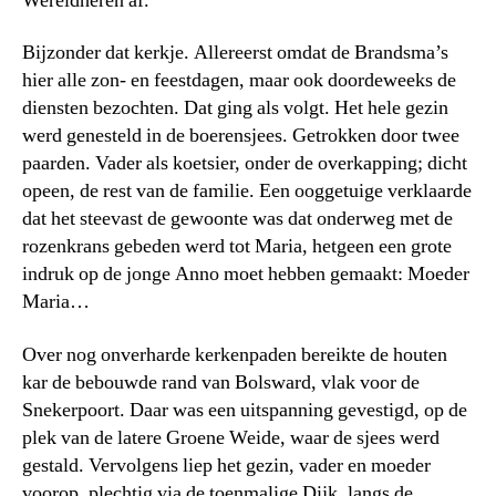
Wereldheren af.
Bijzonder dat kerkje. Allereerst omdat de Brandsma’s
hier alle zon- en feestdagen, maar ook doordeweeks de
diensten bezochten. Dat ging als volgt. Het hele gezin
werd genesteld in de boerensjees. Getrokken door twee
paarden. Vader als koetsier, onder de overkapping; dicht
opeen, de rest van de familie. Een ooggetuige verklaarde
dat het steevast de gewoonte was dat onderweg met de
rozenkrans gebeden werd tot Maria, hetgeen een grote
indruk op de jonge Anno moet hebben gemaakt: Moeder
Maria…
Over nog onverharde kerkenpaden bereikte de houten
kar de bebouwde rand van Bolsward, vlak voor de
Snekerpoort. Daar was een uitspanning gevestigd, op de
plek van de latere Groene Weide, waar de sjees werd
gestald. Vervolgens liep het gezin, vader en moeder
voorop, plechtig via de toenmalige Dijk, langs de