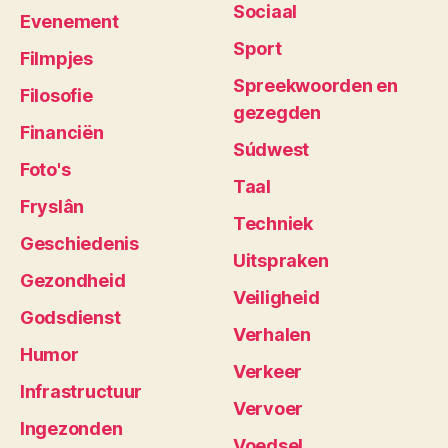
Sociaal
Evenement
Sport
Filmpjes
Spreekwoorden en
Filosofie
gezegden
Financiën
Súdwest
Foto's
Taal
Fryslân
Techniek
Geschiedenis
Uitspraken
Gezondheid
Veiligheid
Godsdienst
Verhalen
Humor
Verkeer
Infrastructuur
Vervoer
Ingezonden
Voedsel