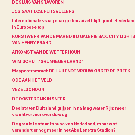
DE SLUIS VAN STAVOREN
JOS GAAT LOS: FLITSVULLERS
Internationale vraag naar geitenzuivel blijft groot: Nederlan
in Europese top
KUNSTWERK VAN DE MAAND BIJ GALERIE BAX: CITY LIGHT
VAN HENRY BRAND
AFKOMST VAN DE WETTERHOUN
WIM SCHUT: ‘GRUNNEGER LAAND’
Moppentrommel: DE HUILENDE VROUW ONDER DE PREEK
ODE AAN HET VELD
VEZELSCHOON
DE OOSTERDIJK IN SNEEK
Deelstaten Duitsland grijpen in na laag water Rijn: meer
vrachtvervoer over de weg
De grootste staantribune van Nederland, maar wat
verandert er nog meer in het Abe Lenstra Stadion?