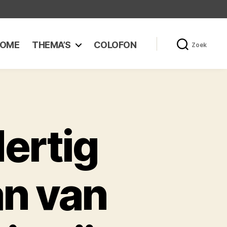
OME
THEMA’S
COLOFON
Zoek
ertig
n van