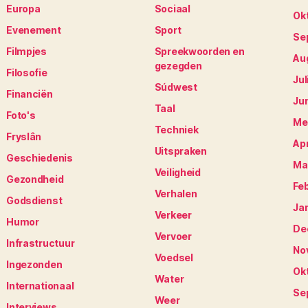
Europa
Sociaal
Ok
Evenement
Sport
Se
Filmpjes
Spreekwoorden en
Au
gezegden
Filosofie
Jul
Súdwest
Financiën
Ju
Taal
Foto's
Me
Techniek
Fryslân
Apr
Uitspraken
Geschiedenis
Ma
Veiligheid
Gezondheid
Fe
Verhalen
Godsdienst
Ja
Verkeer
Humor
De
Vervoer
Infrastructuur
No
Voedsel
Ingezonden
Ok
Water
Internationaal
Se
Weer
Interviews