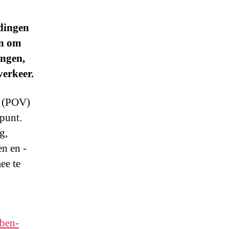
ldingen
an om
ingen,
verkeer.
j (POV)
punt.
g,
en en -
ee te
ben-