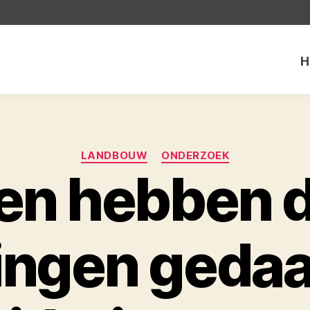
H
Categorieën
LANDBOUW
ONDERZOEK
en hebben d
ingen gedaa