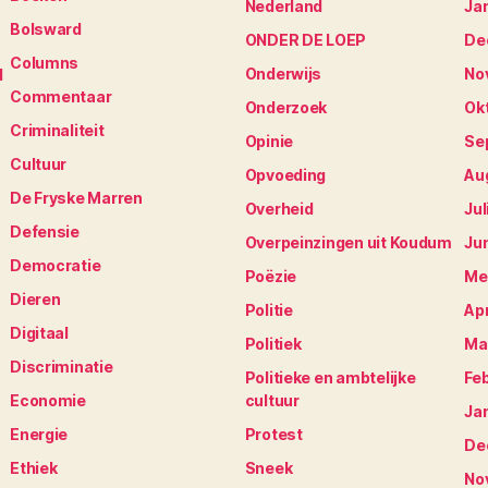
Nederland
Ja
Bolsward
ONDER DE LOEP
De
Columns
Onderwijs
No
d
Commentaar
Onderzoek
Ok
Criminaliteit
S
Opinie
Se
Cultuur
Opvoeding
Au
De Fryske Marren
Overheid
Jul
Defensie
Overpeinzingen uit Koudum
Ju
Democratie
Poëzie
Me
Dieren
Politie
Apr
Digitaal
Politiek
Ma
Discriminatie
Politieke en ambtelijke
Fe
Economie
cultuur
Ja
Energie
Protest
De
Ethiek
Sneek
No