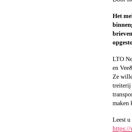
Het mel
binneng
brieve
opgesto
LTO Ned
en Vee&
Ze will
treiteri
transpo
maken k
Leest u
https:/