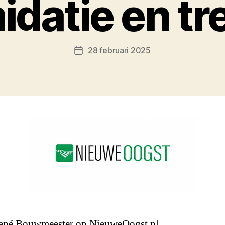
idatie en tre
28 februari 2025
Berichtdatum
ené Bouwmeester op NieuweOogst.nl