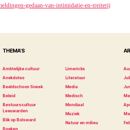
meldingen-gedaan-van-intimidatie-en-treiterij
THEMA'S
AR
Ambtelijke cultuur
Limericks
Au
Anekdotes
Literatuur
Jul
Beeldschoon Sneek
Media
Ju
Beleid
Medisch
Me
Bestuurscultuur
Mondiaal
Apr
Leeuwarden
Muziek
Ma
Blik op Bolsward
Natuur en milieu
Fe
Boeken