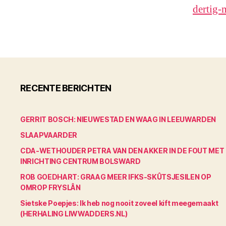
dertig-
RECENTE BERICHTEN
GERRIT BOSCH: NIEUWESTAD EN WAAG IN LEEUWARDEN
SLAAPVAARDER
CDA-WETHOUDER PETRA VAN DEN AKKER IN DE FOUT MET
INRICHTING CENTRUM BOLSWARD
ROB GOEDHART: GRAAG MEER IFKS-SKÛTSJESILEN OP
OMROP FRYSLÂN
Sietske Poepjes: Ik heb nog nooit zoveel kift meegemaakt
(HERHALING LIWWADDERS.NL)