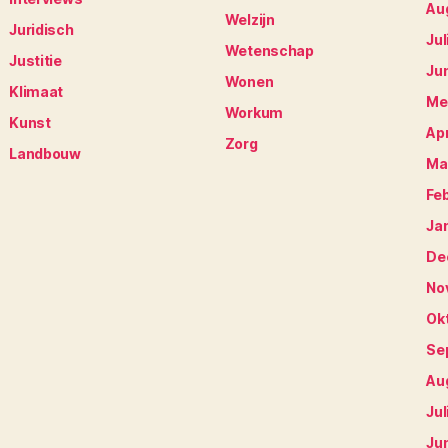
Au
Welzijn
Juridisch
Jul
Wetenschap
Justitie
Ju
Wonen
Klimaat
Me
Workum
Kunst
Apr
Zorg
Landbouw
Ma
Fe
Ja
De
No
Ok
Se
Au
Jul
Ju