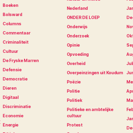
Boeken
Nederland
Ja
Bolsward
ONDER DE LOEP
De
Columns
Onderwijs
No
Commentaar
Onderzoek
Ok
Criminaliteit
Opinie
Se
Cultuur
Opvoeding
Au
De Fryske Marren
Overheid
Jul
Defensie
Overpeinzingen uit Koudum
Ju
Democratie
Poëzie
Me
Dieren
Politie
Apr
Digitaal
Politiek
Ma
Discriminatie
Politieke en ambtelijke
Fe
Economie
cultuur
Ja
K
Energie
Protest
De