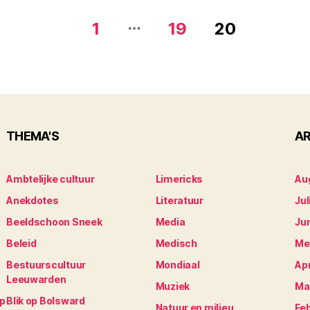
…
1
19
20
THEMA'S
AR
Ambtelijke cultuur
Limericks
Au
Anekdotes
Literatuur
Jul
Beeldschoon Sneek
Media
Ju
Beleid
Medisch
Me
Bestuurscultuur
Mondiaal
Apr
Leeuwarden
Muziek
Ma
op
Blik op Bolsward
Natuur en milieu
Fe