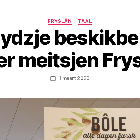
Categorieën
FRYSLÂN
TAAL
ydzje beskikber
er meitsjen Frys
1 maart 2023
Berichtdatum