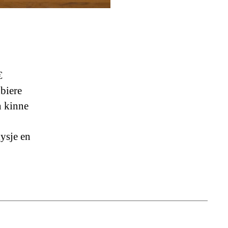
€
biere
n kinne
ysje en