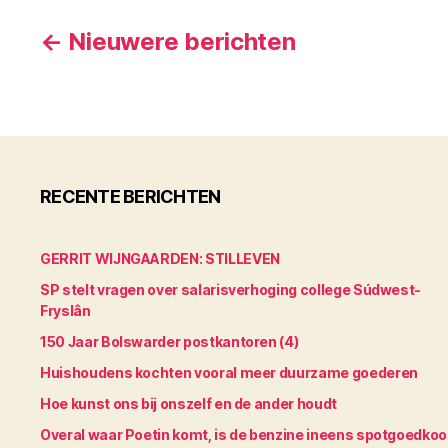
Berichten
←
Nieuwere
berichten
paginering
RECENTE BERICHTEN
GERRIT WIJNGAARDEN: STILLEVEN
SP stelt vragen over salarisverhoging college Súdwest-
Fryslân
150 Jaar Bolswarder postkantoren (4)
Huishoudens kochten vooral meer duurzame goederen
Hoe kunst ons bij onszelf en de ander houdt
Overal waar Poetin komt, is de benzine ineens spotgoedko