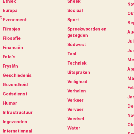
Ethiek
Sneek
No
Europa
Sociaal
Ok
t
Evenement
Sport
Se
Filmpjes
Spreekwoorden en
Au
gezegden
Filosofie
Jul
Súdwest
Financiën
Ju
Taal
Foto's
Me
Techniek
Fryslân
Apr
Uitspraken
Geschiedenis
Ma
Veiligheid
Gezondheid
Fe
Verhalen
Godsdienst
Ja
Verkeer
Humor
De
Vervoer
Infrastructuur
No
Voedsel
Ingezonden
Ok
Water
Internationaal
Se