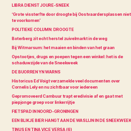
LIBRA DIENST JOURE-SNEEK
‘Grote vissterfte door droogte bij Oostvaardersplassen niet
te voorkomen’
POLITIEKE COLUMN: DROOGTE
Boterberg zit echt herstel zuivelmarkt in de weg
Bij Witmarsum: het maaien en binden van het graan
Opstootjes, drugs en poepen tegen een winkel: het is de
schaduwzijde van de Sneekweek
DE BUORREN YN WARNS
Historicus Ed Voigt verzamelde veel documenten over
Cornelis Lely en nu zichtbaar voor iedereen
Gepromoveerd Cambuur trapt eredivisie af en gaat met
piepjonge groep voor linkerrijtje
FIETSPAD IN NOORD-GRONINGEN
EEN BLIKJE BIER HANGT AAN DE WASLIJN IN DE SNEEKWEE
TINUS EN TINA VICE VERSA (6)