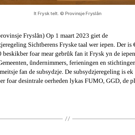
It Frysk telt. © Provinsje Fryslân
 provinsje Fryslân) Op 1 maart 2023 giet de
jeregeling Sichtberens Fryske taal wer iepen. Der is 
 beskikber foar mear gebrûk fan it Frysk yn de iepen
Gemeenten, ûndernimmers, ferieningen en stichtinge
meitsje fan de subsydzje. De subsydzjeregeling is ek
er foar desintrale oerheden lykas FUMO, GGD, de pl