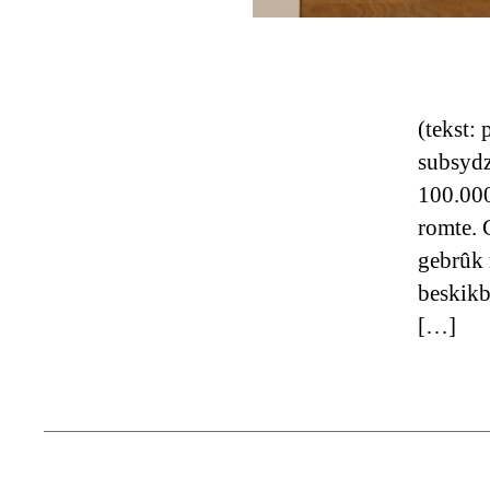
(tekst:
subsydz
100.000
romte. 
gebrûk 
beskikb
[…]