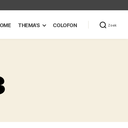
OME
THEMA’S
COLOFON
Zoek
3