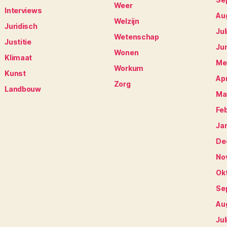
Weer
Interviews
Au
Welzijn
Juridisch
Jul
Wetenschap
Justitie
Ju
Wonen
Klimaat
Me
Workum
Kunst
Apr
Zorg
Landbouw
Ma
Fe
Ja
De
No
Ok
Se
Au
Jul