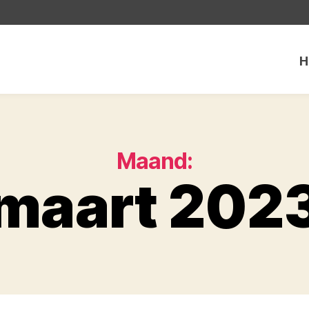
H
Maand:
maart 202