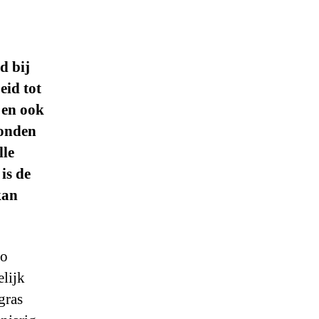
d bij
eid tot
 en ook
ronden
lle
is de
kan
zo
elijk
gras