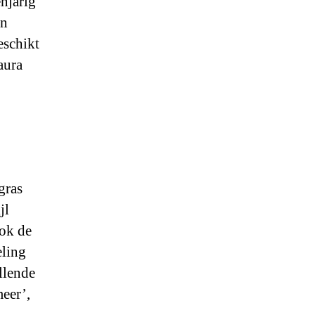
enjarig
en
eschikt
aura
gras
jl
ook de
eling
llende
meer’,