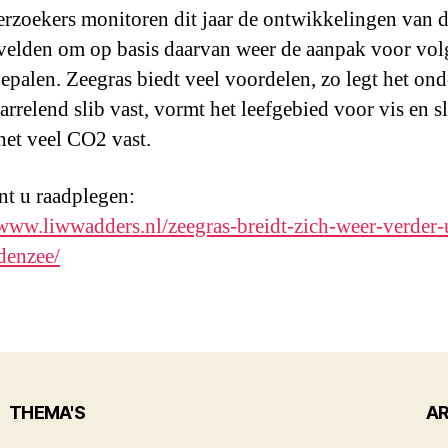
rzoekers monitoren dit jaar de ontwikkelingen van 
velden om op basis daarvan weer de aanpak voor vo
 bepalen. Zeegras biedt veel voordelen, zo legt het on
rrelend slib vast, vormt het leefgebied voor vis en s
 het veel CO2 vast.
t u raadplegen:
/www.liwwadders.nl/zeegras-breidt-zich-weer-verder-u
denzee/
THEMA'S
AR