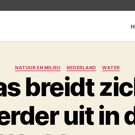
H
Categorieën
NATUUR EN MILIEU
NEDERLAND
WATER
s breidt zi
erder uit in 