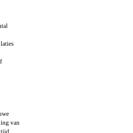
tal
laties
f
euwe
ling van
tijd