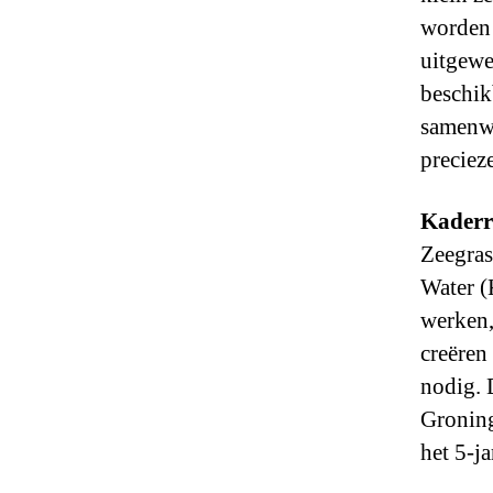
worden 
uitgewe
beschik
samenwe
preciez
Kaderr
Zeegras
Water (
werken,
creëren
nodig. 
Gronin
het 5-ja