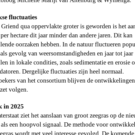
coloog Michelle Marijt van Altenburg & Wymenga.
kse fluctuaties
Griend qua oppervlakte groter is geworden is het aan
 per hectare dit jaar minder dan andere jaren. Dit kan
llende oorzaken hebben. In de natuur fluctueren popu
r als gevolg van weersomstandigheden en jaar tot jaar
len in lokale condities, zoals sedimentatie en erosie o
datoren. Dergelijke fluctuaties zijn heel normaal.
ekers van het consortium blijven de ontwikkelingen
et volgen.
 in 2025
terstaat ziet het aanslaan van groot zeegras op de ni
s als een hoopvol signaal. De methode voor ontwikke
eegras wordt met veel interesse gevolgd. De komende 