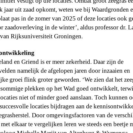
initief vestigt op die locaties. Omdat groot zeegras e
elk jaar uit zaad opkomt, weten we bij Waardgronden 
plaat pas in de zomer van 2025 of deze locaties ook g
or zaadoverleving in de winter’, aldus professor dr. L
van Rijksuniversiteit Groningen.
ontwikkeling
land en Griend is er meer zekerheid. Daar zijn de
velden namelijk de afgelopen jaren door inzaaien en
ijke groei flink groter geworden. ‘We zien dat het zee
 sommige plekken op het Wad goed ontwikkelt, terwi
locaties niet of minder goed aanslaan. Toch kunnen 
succesvolle locaties bijdragen aan de kennisontwikk
egrasherstel. Door omgevingsfactoren van de verschi
 met elkaar te vergelijken leren we steeds een beetje 