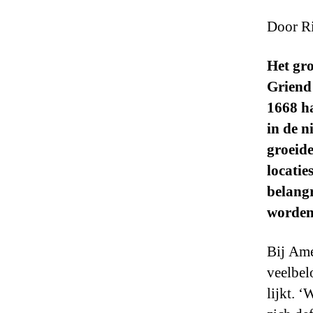
Door Ri
Het gro
Griend 
1668 ha
in de n
groeide
locatie
belangr
worden
Bij Ame
veelbel
lijkt. 