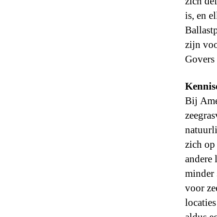
zich def
is, en 
Ballast
zijn vo
Govers 
Kennis
Bij Ame
zeegras
natuurl
zich op
andere 
minder 
voor ze
locaties