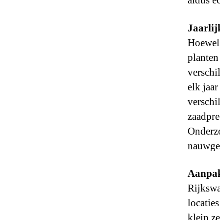
aldus e
Jaarlij
Hoewel 
planten
verschi
elk jaa
verschil
zaadpre
Onderzo
nauwgez
Aanpak
Rijkswa
locatie
klein z