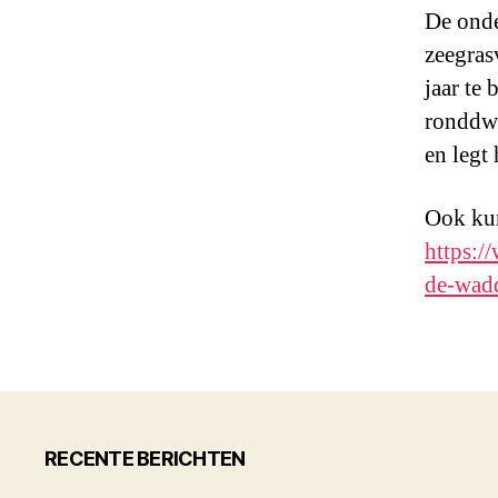
De onde
zeegras
jaar te
ronddwa
en legt
Ook kun
https:/
de-wad
RECENTE BERICHTEN