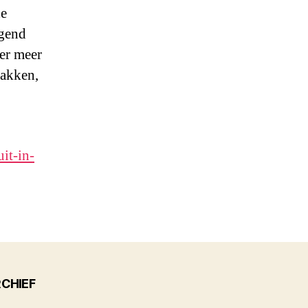
de
lgend
der meer
lakken,
it-in-
CHIEF