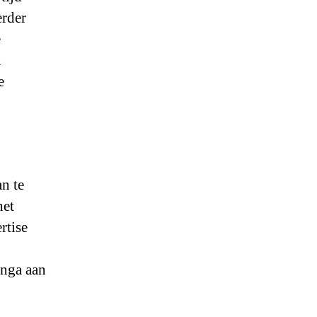
erder
e
n
e
n te
het
rtise
nga aan