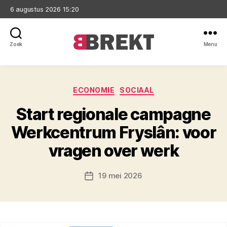
6 augustus 2026 15:20
Zoek
Menu
Brekt
Categorieën
ECONOMIE
SOCIAAL
Start regionale campagne
Werkcentrum Fryslân: voor
vragen over werk
19 mei 2026
Berichtdatum