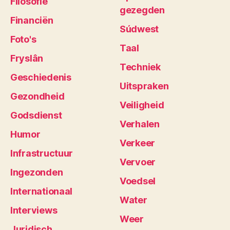
Filosofie
gezegden
Financiën
Súdwest
Foto's
Taal
Fryslân
Techniek
Geschiedenis
Uitspraken
Gezondheid
Veiligheid
Godsdienst
Verhalen
Humor
Verkeer
Infrastructuur
Vervoer
Ingezonden
Voedsel
Internationaal
Water
Interviews
Weer
Juridisch