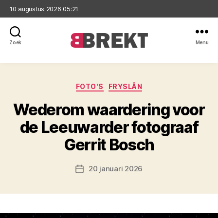
10 augustus 2026 05:21
Zoek
Menu
Brekt
Categorieën
FOTO'S
FRYSLÂN
Wederom waardering voor
de Leeuwarder fotograaf
Gerrit Bosch
20 januari 2026
Berichtdatum