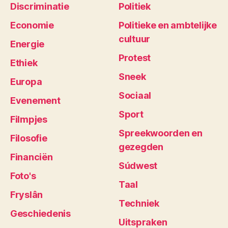
Discriminatie
Politiek
Economie
Politieke en ambtelijke
cultuur
Energie
Protest
Ethiek
Sneek
Europa
Sociaal
Evenement
Sport
Filmpjes
Spreekwoorden en
Filosofie
gezegden
Financiën
Súdwest
Foto's
Taal
Fryslân
Techniek
Geschiedenis
Uitspraken