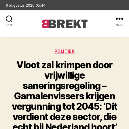
6 augustus 2026 05:44
Zoek
Menu
Brekt
Categorieën
POLITIEK
Vloot zal krimpen door
vrijwillige
saneringsregeling –
Garnalenvissers krijgen
vergunning tot 2045: ’Dit
verdient deze sector, die
echt bij Nederland hoort’