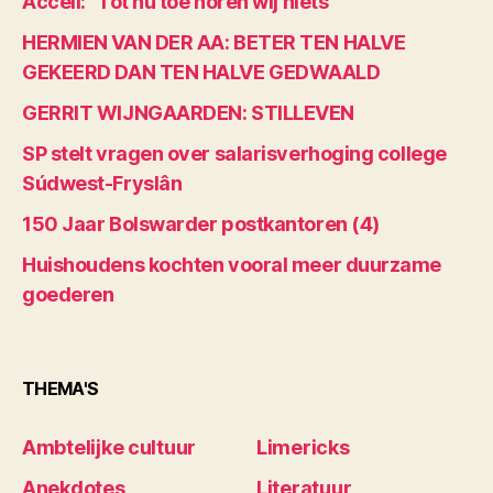
Accell: “Tot nu toe horen wij niets”
HERMIEN VAN DER AA: BETER TEN HALVE
GEKEERD DAN TEN HALVE GEDWAALD
GERRIT WIJNGAARDEN: STILLEVEN
SP stelt vragen over salarisverhoging college
Súdwest-Fryslân
150 Jaar Bolswarder postkantoren (4)
Huishoudens kochten vooral meer duurzame
goederen
THEMA'S
Ambtelijke cultuur
Limericks
Anekdotes
Literatuur