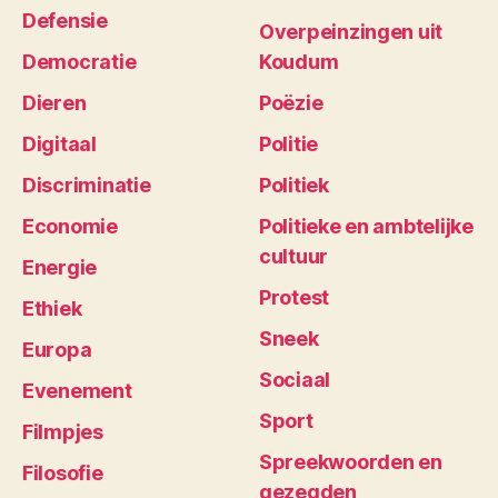
Defensie
Overpeinzingen uit
Democratie
Koudum
Dieren
Poëzie
Digitaal
Politie
Discriminatie
Politiek
Economie
Politieke en ambtelijke
cultuur
Energie
Protest
Ethiek
Sneek
Europa
Sociaal
Evenement
Sport
Filmpjes
Spreekwoorden en
Filosofie
gezegden