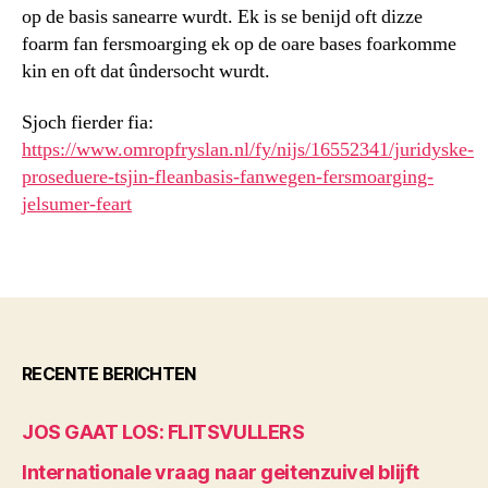
op de basis sanearre wurdt. Ek is se benijd oft dizze
foarm fan fersmoarging ek op de oare bases foarkomme
kin en oft dat ûndersocht wurdt.
Sjoch fierder fia:
https://www.omropfryslan.nl/fy/nijs/16552341/juridyske-
proseduere-tsjin-fleanbasis-fanwegen-fersmoarging-
jelsumer-feart
RECENTE BERICHTEN
JOS GAAT LOS: FLITSVULLERS
Internationale vraag naar geitenzuivel blijft