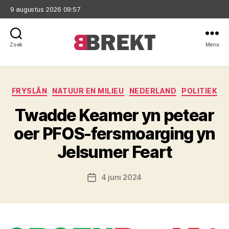
9 augustus 2026 09:57
Zoek
Menu
Brekt
Categorieën
FRYSLÂN
NATUUR EN MILIEU
NEDERLAND
POLITIEK
Twadde Keamer yn petear
oer PFOS-fersmoarging yn
Jelsumer Feart
4 juni 2024
Berichtdatum