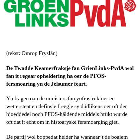
(tekst: Omrop Fryslân)
De Twadde Keamerfraksje fan GrienLinks-PvdA wol
fan it regear opheldering ha oer de PFOS-
fersmoaring yn de Jelsumer feart.
Yn fragen oan de ministers fan ynfrastruktuer en
wettersteat en definsje freegje sy dúdlikens oer oft der
hjoeddedei noch PFOS-hâldende middels brûkt wurde
oft dat it echt om in histoaryske fersmoarging giet.
De partij wol boppedat helder ha wannear’t de boaiem