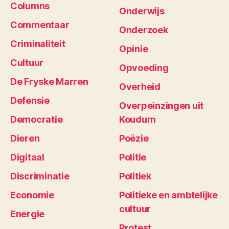
Columns
Onderwijs
Commentaar
Onderzoek
Criminaliteit
Opinie
Cultuur
Opvoeding
De Fryske Marren
Overheid
Defensie
Overpeinzingen uit
Democratie
Koudum
Dieren
Poëzie
Digitaal
Politie
Discriminatie
Politiek
Economie
Politieke en ambtelijke
cultuur
Energie
Protest