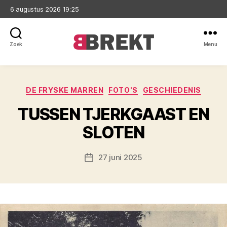
6 augustus 2026 19:25
Zoek
Menu
Brekt
Categorieën
DE FRYSKE MARREN
FOTO'S
GESCHIEDENIS
TUSSEN TJERKGAAST EN
SLOTEN
27 juni 2025
Berichtdatum