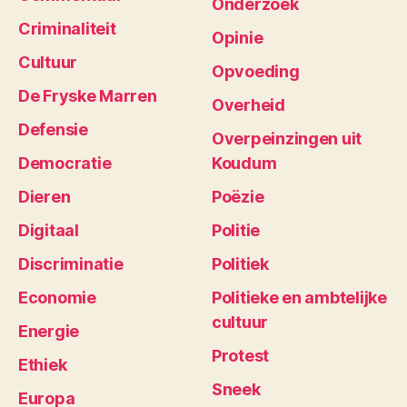
Onderzoek
Criminaliteit
Opinie
Cultuur
Opvoeding
De Fryske Marren
Overheid
Defensie
Overpeinzingen uit
Democratie
Koudum
Dieren
Poëzie
Digitaal
Politie
Discriminatie
Politiek
Economie
Politieke en ambtelijke
cultuur
Energie
Protest
Ethiek
Sneek
Europa