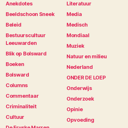
Anekdotes
Literatuur
Beeldschoon Sneek
Media
Beleid
Medisch
Bestuurscultuur
Mondiaal
Leeuwarden
Muziek
Blik op Bolsward
Natuur en milieu
Boeken
Nederland
Bolsward
ONDER DE LOEP
Columns
Onderwijs
Commentaar
Onderzoek
Criminaliteit
Opinie
Cultuur
Opvoeding
De Fryske Marren