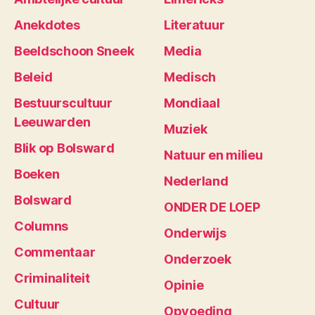
Anekdotes
Literatuur
Beeldschoon Sneek
Media
Beleid
Medisch
Bestuurscultuur
Mondiaal
Leeuwarden
Muziek
Blik op Bolsward
Natuur en milieu
Boeken
Nederland
Bolsward
ONDER DE LOEP
Columns
Onderwijs
Commentaar
Onderzoek
Criminaliteit
Opinie
Cultuur
Opvoeding