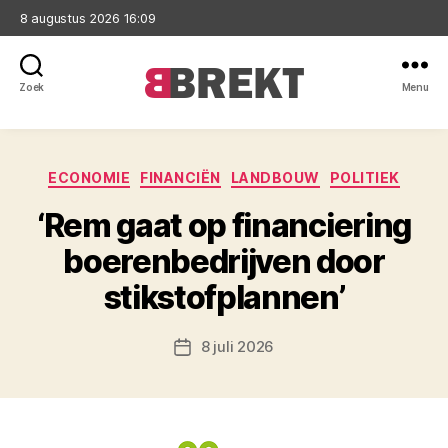
8 augustus 2026 16:09
Zoek
Menu
Brekt
Categorieën
ECONOMIE
FINANCIËN
LANDBOUW
POLITIEK
‘Rem gaat op financiering
boerenbedrijven door
stikstofplannen’
8 juli 2026
Berichtdatum