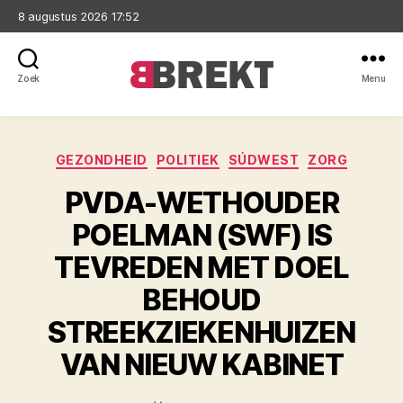
8 augustus 2026 17:52
Zoek
Menu
Brekt
Categorieën
GEZONDHEID
POLITIEK
SÚDWEST
ZORG
PVDA-WETHOUDER
POELMAN (SWF) IS
TEVREDEN MET DOEL
BEHOUD
STREEKZIEKENHUIZEN
VAN NIEUW KABINET