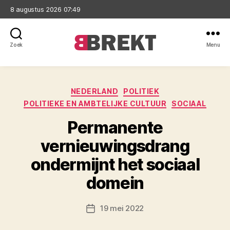
8 augustus 2026 07:49
Zoek
Menu
Brekt
Categorieën
NEDERLAND
POLITIEK
POLITIEKE EN AMBTELIJKE CULTUUR
SOCIAAL
Permanente
vernieuwingsdrang
ondermijnt het sociaal
domein
19 mei 2022
Berichtdatum