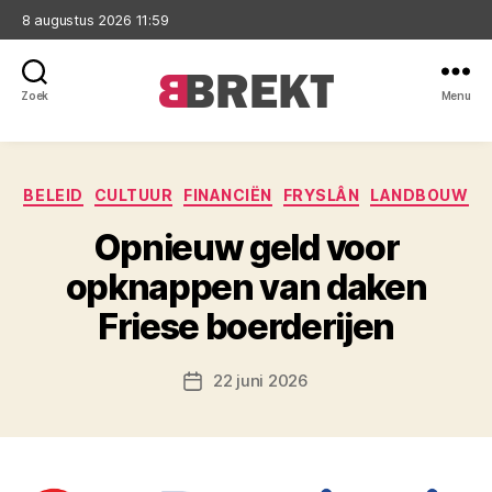
8 augustus 2026 11:59
Zoek
Menu
Brekt
Categorieën
BELEID
CULTUUR
FINANCIËN
FRYSLÂN
LANDBOUW
Opnieuw geld voor
opknappen van daken
Friese boerderijen
22 juni 2026
Berichtdatum