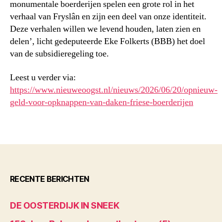
monumentale boerderijen spelen een grote rol in het
verhaal van Fryslân en zijn een deel van onze identiteit.
Deze verhalen willen we levend houden, laten zien en
delen’, licht gedeputeerde Eke Folkerts (BBB) het doel
van de subsidieregeling toe.
Leest u verder via:
https://www.nieuweoogst.nl/nieuws/2026/06/20/opnieuw-
geld-voor-opknappen-van-daken-friese-boerderijen
RECENTE BERICHTEN
DE OOSTERDIJK IN SNEEK