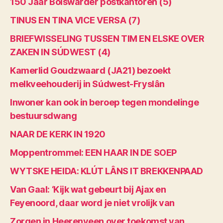
150 Jaar Bolswarder postkantoren (5)
TINUS EN TINA VICE VERSA (7)
BRIEFWISSELING TUSSEN TIM EN ELSKE OVER
ZAKEN IN SÚDWEST (4)
Kamerlid Goudzwaard (JA21) bezoekt
melkveehouderij in Súdwest-Fryslân
Inwoner kan ook in beroep tegen mondelinge
bestuursdwang
NAAR DE KERK IN 1920
Moppentrommel: EEN HAAR IN DE SOEP
WYTSKE HEIDA: KLÚT LÂNS IT BREKKENPAAD
Van Gaal: ‘Kijk wat gebeurt bij Ajax en
Feyenoord, daar word je niet vrolijk van
Zorgen in Heerenveen over toekomst van