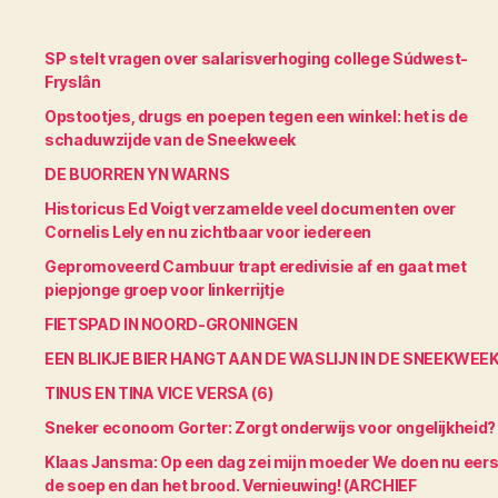
SP stelt vragen over salarisverhoging college Súdwest-
Fryslân
Opstootjes, drugs en poepen tegen een winkel: het is de
schaduwzijde van de Sneekweek
DE BUORREN YN WARNS
Historicus Ed Voigt verzamelde veel documenten over
Cornelis Lely en nu zichtbaar voor iedereen
Gepromoveerd Cambuur trapt eredivisie af en gaat met
piepjonge groep voor linkerrijtje
FIETSPAD IN NOORD-GRONINGEN
EEN BLIKJE BIER HANGT AAN DE WASLIJN IN DE SNEEKWEE
TINUS EN TINA VICE VERSA (6)
Sneker econoom Gorter: Zorgt onderwijs voor ongelijkheid?
Klaas Jansma: Op een dag zei mijn moeder We doen nu eers
de soep en dan het brood. Vernieuwing! (ARCHIEF