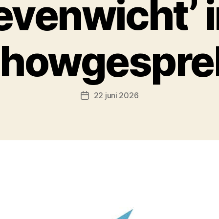
evenwicht’ 
showgespre
22 juni 2026
Berichtdatum