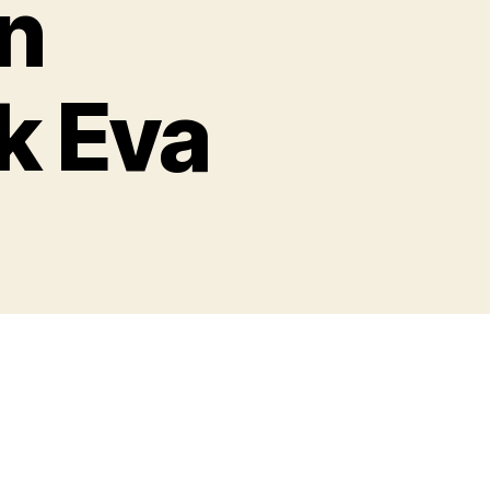
in
k Eva