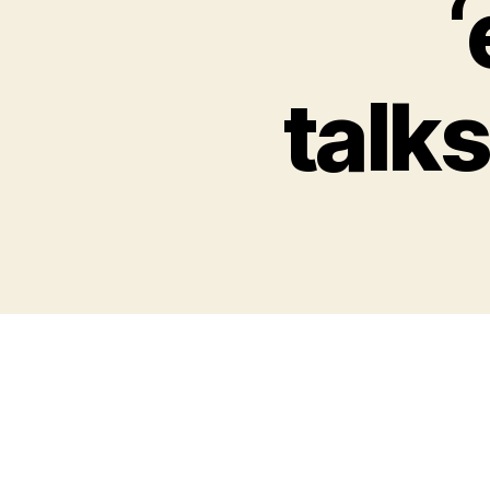
‘
talk