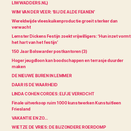
LIWWADDERS.NL)
WIM VAN DER VEER: ‘BIJ DE ALDE FEANEN’
Wereldwijde vleeskuikenproductie groeit sterker dan
verwacht
Lemster Dickens Festijn zoekt vrijwilligers: ‘Hun inzet vormt
het hart van het festijn’
150 Jaar Bolswarder postkantoren (3)
Hoger jeugdloon kan boodschappen en terrasje duurder
maken
DE NIEUWE BUREN IN LEMMER
DAAR IS DE WAARHEID
LINDA COHEN CORDES: ELFJE VERKOCHT
Finale uitverkoop ruim 1000 kunstwerken Kunstuitleen
Friesland
VAKANTIE EN ZO…
WIETZE DE VRIES: DE BIJZONDERE ROERDOMP