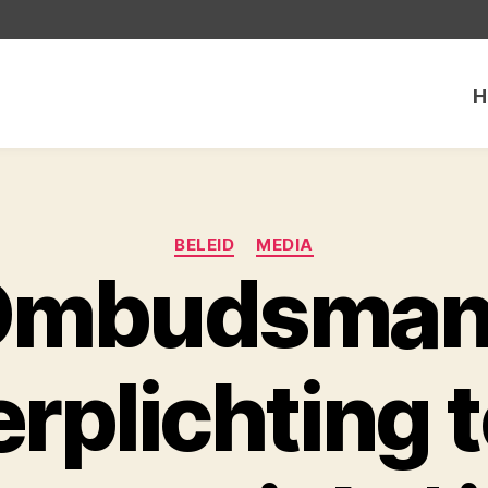
H
Categorieën
BELEID
MEDIA
Ombudsman:
erplichting t