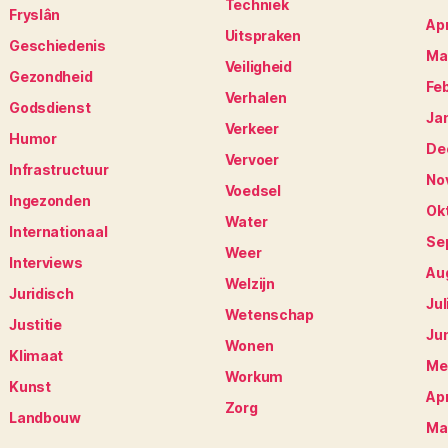
Techniek
Fryslân
Apr
Uitspraken
Geschiedenis
Ma
Veiligheid
Gezondheid
Fe
Verhalen
Godsdienst
Ja
Verkeer
Humor
De
Vervoer
Infrastructuur
No
Voedsel
Ingezonden
Ok
Water
Internationaal
Se
Weer
Interviews
Au
Welzijn
Juridisch
Jul
Wetenschap
Justitie
Ju
Wonen
Klimaat
Me
Workum
Kunst
Apr
Zorg
Landbouw
Ma