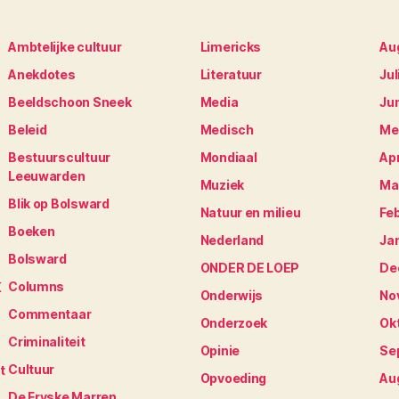
Ambtelijke cultuur
Limericks
Au
Anekdotes
Literatuur
Jul
Beeldschoon Sneek
Media
Ju
Beleid
Medisch
Me
Bestuurscultuur
Mondiaal
Apr
Leeuwarden
Muziek
Ma
Blik op Bolsward
Natuur en milieu
Fe
Boeken
Nederland
Ja
Bolsward
ONDER DE LOEP
De
Columns
K
Onderwijs
No
Commentaar
Onderzoek
Ok
Criminaliteit
Opinie
Se
Cultuur
t
Opvoeding
Au
De Fryske Marren