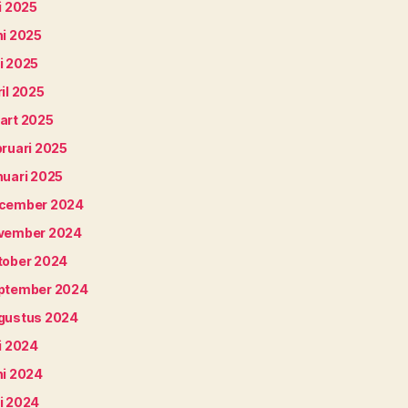
i 2025
ni 2025
i 2025
il 2025
art 2025
bruari 2025
nuari 2025
cember 2024
vember 2024
tober 2024
ptember 2024
gustus 2024
i 2024
ni 2024
i 2024