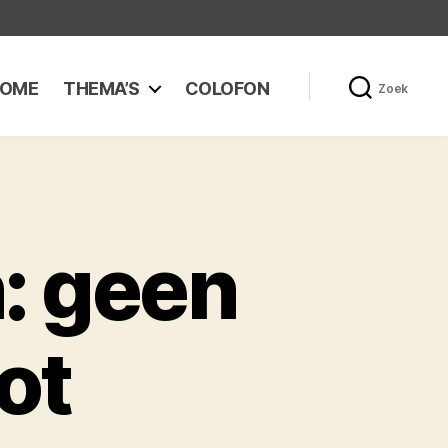
OME
THEMA’S
COLOFON
Zoek
 geen
ot