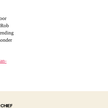
voor
r Rob
zending
zonder
an-
CHIEF