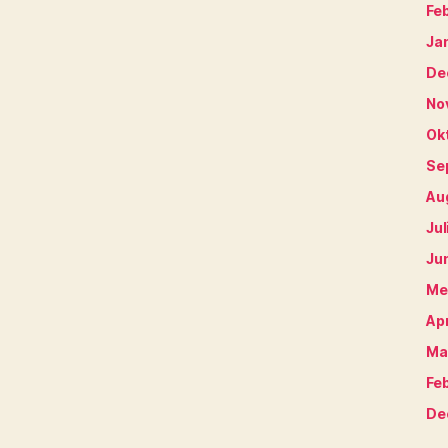
Fe
Ja
De
No
Ok
Se
Au
Jul
Ju
Me
Apr
Ma
Fe
De