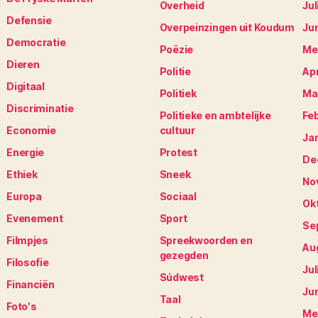
Overheid
Jul
Defensie
Overpeinzingen uit Koudum
Ju
Democratie
Poëzie
Me
Dieren
Politie
Apr
Digitaal
Politiek
Ma
Discriminatie
Politieke en ambtelijke
Fe
Economie
cultuur
Ja
Energie
Protest
De
Ethiek
Sneek
No
Europa
Sociaal
Ok
Evenement
Sport
Se
Filmpjes
Spreekwoorden en
Au
gezegden
Filosofie
Jul
Súdwest
Financiën
Ju
Taal
Foto's
Me