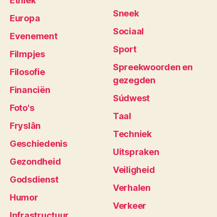
Ethiek
Sneek
Europa
Sociaal
Evenement
Sport
Filmpjes
Spreekwoorden en
Filosofie
gezegden
Financiën
Súdwest
Foto's
Taal
Fryslân
Techniek
Geschiedenis
Uitspraken
Gezondheid
Veiligheid
Godsdienst
Verhalen
Humor
Verkeer
Infrastructuur