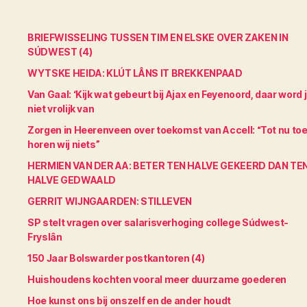
BRIEFWISSELING TUSSEN TIM EN ELSKE OVER ZAKEN IN
SÚDWEST (4)
WYTSKE HEIDA: KLÚT LÂNS IT BREKKENPAAD
Van Gaal: ‘Kijk wat gebeurt bij Ajax en Feyenoord, daar word 
niet vrolijk van
Zorgen in Heerenveen over toekomst van Accell: “Tot nu to
horen wij niets”
HERMIEN VAN DER AA: BETER TEN HALVE GEKEERD DAN TE
HALVE GEDWAALD
GERRIT WIJNGAARDEN: STILLEVEN
SP stelt vragen over salarisverhoging college Súdwest-
Fryslân
150 Jaar Bolswarder postkantoren (4)
Huishoudens kochten vooral meer duurzame goederen
Hoe kunst ons bij onszelf en de ander houdt