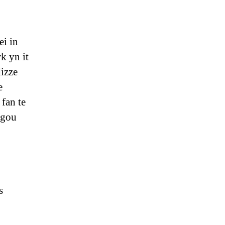
ei in
k yn it
dizze
e
 fan te
legou
s