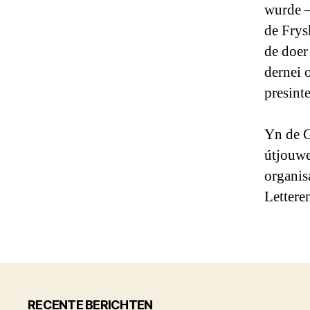
wurde –
de Frys
de doer
dernei 
presinte
Yn de G
útjouwer
organis
Lettere
RECENTE BERICHTEN