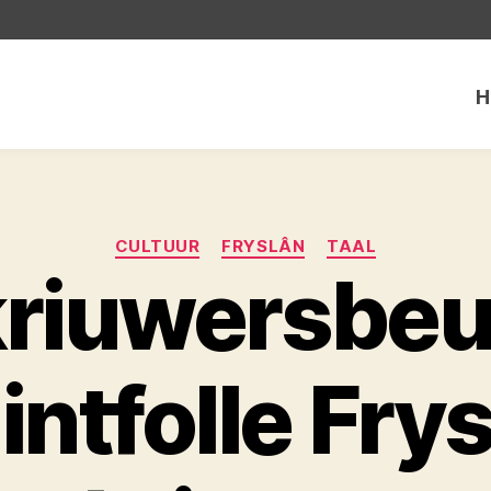
H
Categorieën
CULTUUR
FRYSLÂN
TAAL
kriuwersbeu
lintfolle Fry