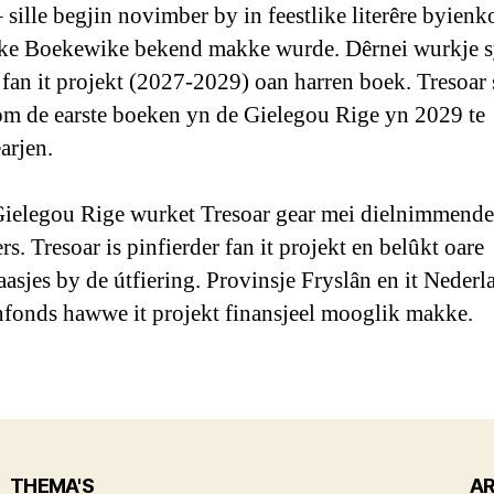
 sille begjin novimber by in feestlike literêre byien
ke Boekewike bekend makke wurde. Dêrnei wurkje s
 fan it projekt (2027-2029) oan harren boek. Tresoar 
om de earste boeken yn de Gielegou Rige yn 2029 te
arjen.
ielegou Rige wurket Tresoar gear mei dielnimmende
s. Tresoar is pinfierder fan it projekt en belûkt oare
aasjes by de útfiering. Provinsje Fryslân en it Nederl
nfonds hawwe it projekt finansjeel mooglik makke.
THEMA'S
AR