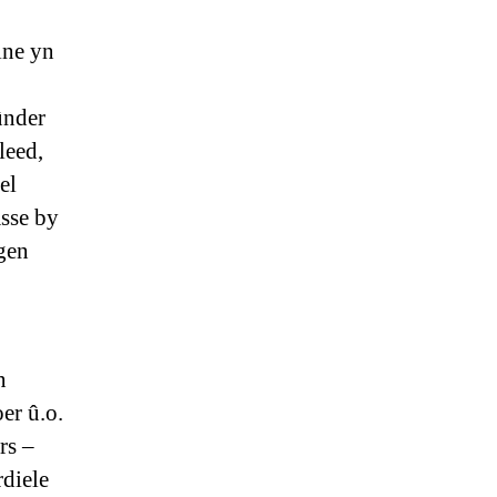
ine yn
ûnder
leed,
el
sse by
igen
n
er û.o.
rs –
diele