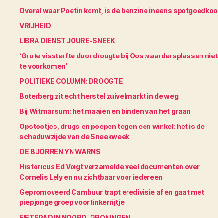
Overal waar Poetin komt, is de benzine ineens spotgoedko
VRIJHEID
LIBRA DIENST JOURE-SNEEK
‘Grote vissterfte door droogte bij Oostvaardersplassen niet
te voorkomen’
POLITIEKE COLUMN: DROOGTE
Boterberg zit echt herstel zuivelmarkt in de weg
Bij Witmarsum: het maaien en binden van het graan
Opstootjes, drugs en poepen tegen een winkel: het is de
schaduwzijde van de Sneekweek
DE BUORREN YN WARNS
Historicus Ed Voigt verzamelde veel documenten over
Cornelis Lely en nu zichtbaar voor iedereen
Gepromoveerd Cambuur trapt eredivisie af en gaat met
piepjonge groep voor linkerrijtje
FIETSPAD IN NOORD-GRONINGEN