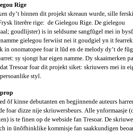
legou Rige
en dy’t binnen dit projekt skreaun wurde, sille fersk
 Frysk literêre rige: de Gielegou Rige. De gielegou
aal; goudlijster) is in seldsume sangfûgel mei in bys
 namme gielegou ferwiist nei it goudgiel yn it fearrek
ek in onomatopee foar it lûd en de melody dy’t de fûg
arret: sy sjongt har eigen namme. Dy skaaimerken pa
t dat Tresoar foar dit projekt siket: skriuwers mei in e
persoanlike styl.
oprop
ed ôf kinne debutanten en begjinnende auteurs harre
e foar dizze nije skriuwersbeurs. Alle ynformaasje (o
ten) is te finen op de webside fan Tresoar. De skriuwe
och in ûnôfhinklike kommisje fan saakkundigen beoar