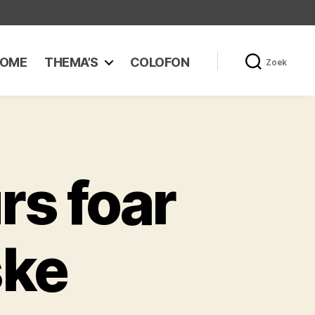
OME
THEMA’S
COLOFON
Zoek
rs foar
ske