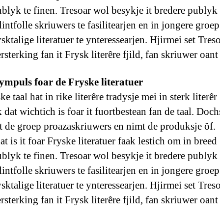
ublyk te finen. Tresoar wol besykje it bredere publyk 
lintfolle skriuwers te fasilitearjen en in jongere groep
sktalige literatuer te ynteressearjen. Hjirmei set Tres
rsterking fan it Frysk literêre fjild, fan skriuwer oant 
 ympuls foar de Fryske literatuer
e taal hat in rike literêre tradysje mei in sterk literêr
 dat wichtich is foar it fuortbestean fan de taal. Doch
et de groep proazaskriuwers en nimt de produksje ôf.
 is it foar Fryske literatuer faak lestich om in breed
ublyk te finen. Tresoar wol besykje it bredere publyk 
lintfolle skriuwers te fasilitearjen en in jongere groep
sktalige literatuer te ynteressearjen. Hjirmei set Tres
rsterking fan it Frysk literêre fjild, fan skriuwer oant 