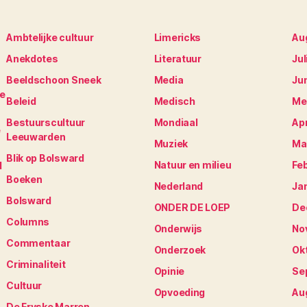
Ambtelijke cultuur
Limericks
Au
Anekdotes
Literatuur
Jul
Beeldschoon Sneek
Media
Ju
je
Beleid
Medisch
Me
Bestuurscultuur
Mondiaal
Apr
e
Leeuwarden
Muziek
Ma
Blik op Bolsward
Natuur en milieu
Fe
N
Boeken
Nederland
Ja
Bolsward
ONDER DE LOEP
De
Columns
Onderwijs
No
Commentaar
Onderzoek
Ok
Criminaliteit
Opinie
Se
Cultuur
Opvoeding
Au
De Fryske Marren