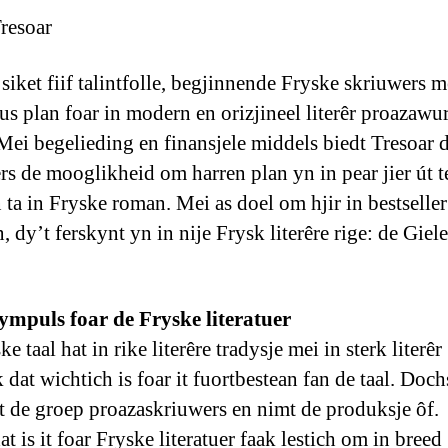
resoar
siket fiif talintfolle, begjinnende Fryske skriuwers m
us plan foar in modern en orizjineel literêr proazawur
Mei begelieding en finansjele middels biedt Tresoar 
rs de mooglikheid om harren plan yn in pear jier út t
ta in Fryske roman. Mei as doel om hjir in bestseller
, dy’t ferskynt yn in nije Frysk literêre rige: de Gie
 ympuls foar de Fryske literatuer
e taal hat in rike literêre tradysje mei in sterk literêr
 dat wichtich is foar it fuortbestean fan de taal. Doch
et de groep proazaskriuwers en nimt de produksje ôf.
 is it foar Fryske literatuer faak lestich om in breed