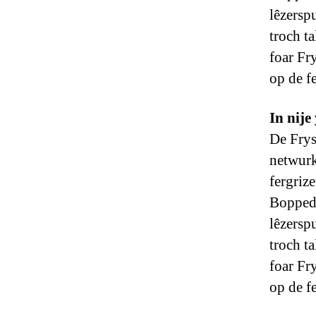
lêzersp
troch ta
foar Fry
op de fe
In nije
De Frysk
netwurk
fergriz
Boppedat
lêzersp
troch ta
foar Fry
op de fe