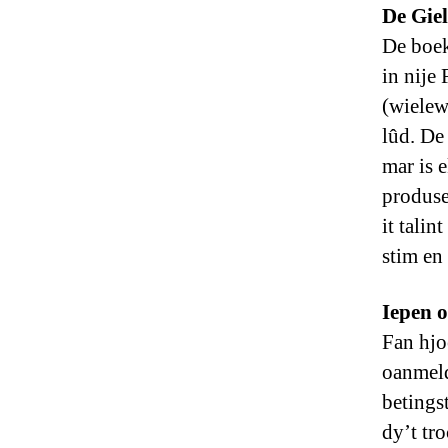
De Gie
De boek
in nije
(wielew
lûd. De
mar is 
produse
it talin
stim en 
Iepen 
Fan hjo
oanmeld
betings
dy’t tr