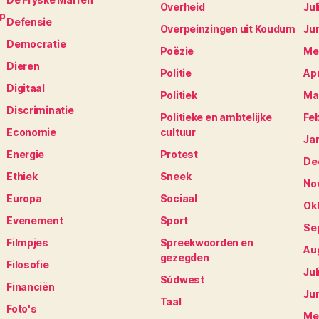
Overheid
Jul
op
Defensie
Overpeinzingen uit Koudum
Ju
Democratie
Poëzie
Me
Dieren
Politie
Apr
Digitaal
Politiek
Ma
Discriminatie
Politieke en ambtelijke
Fe
Economie
cultuur
Ja
Energie
Protest
De
Ethiek
Sneek
No
Europa
Sociaal
Ok
Evenement
Sport
Se
Filmpjes
Spreekwoorden en
Au
gezegden
Filosofie
Jul
Súdwest
Financiën
Ju
Taal
Foto's
Me