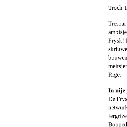
Troch T
Tresoar 
ambisje
Frysk! 
skriuwe
bouwen 
meitsjen
Rige.
In nije
De Frysk
netwurk
fergriz
Boppedat