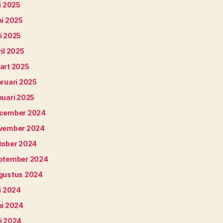
i 2025
ni 2025
i 2025
il 2025
art 2025
bruari 2025
nuari 2025
cember 2024
vember 2024
tober 2024
ptember 2024
gustus 2024
i 2024
ni 2024
i 2024