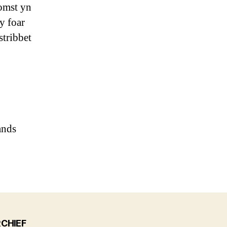
komst yn
y foar
stribbet
ands
CHIEF