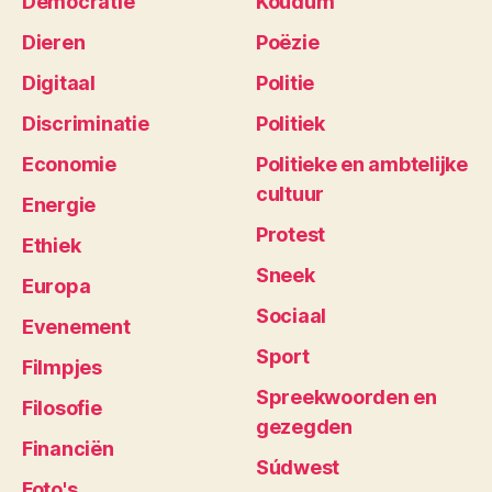
Democratie
Koudum
Dieren
Poëzie
Digitaal
Politie
Discriminatie
Politiek
Economie
Politieke en ambtelijke
cultuur
Energie
Protest
Ethiek
Sneek
Europa
Sociaal
Evenement
Sport
Filmpjes
Spreekwoorden en
Filosofie
gezegden
Financiën
Súdwest
Foto's