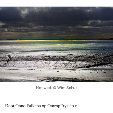
Het wad. © Wim Schut
Door Onno Falkena op OmropFryslân.nl