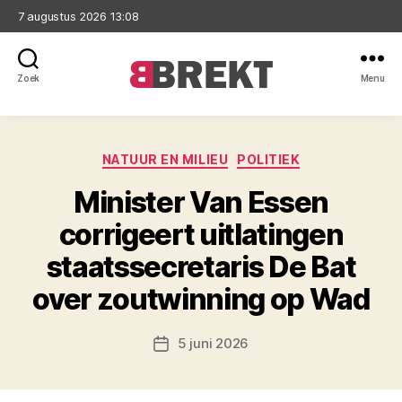
7 augustus 2026 13:08
Zoek
Menu
Brekt
Categorieën
NATUUR EN MILIEU
POLITIEK
Minister Van Essen
corrigeert uitlatingen
staatssecretaris De Bat
over zoutwinning op Wad
5 juni 2026
Berichtdatum