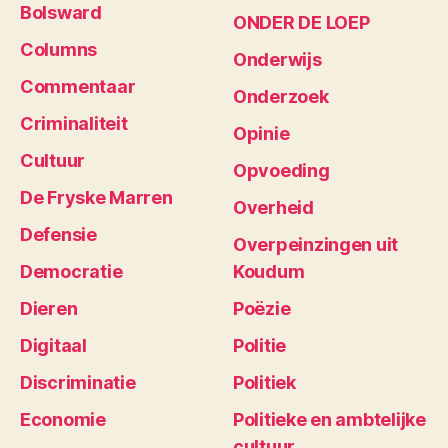
Bolsward
ONDER DE LOEP
Columns
Onderwijs
Commentaar
Onderzoek
Criminaliteit
Opinie
Cultuur
Opvoeding
De Fryske Marren
Overheid
Defensie
Overpeinzingen uit
Democratie
Koudum
Dieren
Poëzie
Digitaal
Politie
Discriminatie
Politiek
Economie
Politieke en ambtelijke
cultuur