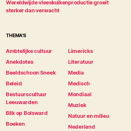
Wereldwijde vleeskuikenproductie groeit
sterker dan verwacht
THEMA'S
Ambtelijke cultuur
Limericks
Anekdotes
Literatuur
Beeldschoon Sneek
Media
Beleid
Medisch
Bestuurscultuur
Mondiaal
Leeuwarden
Muziek
Blik op Bolsward
Natuur en milieu
Boeken
Nederland