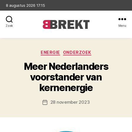
8 augustus 2026 17:15
Zoek
Menu
Brekt
Categorieën
ENERGIE
ONDERZOEK
Meer Nederlanders
voorstander van
kernenergie
28 november 2023
Berichtdatum