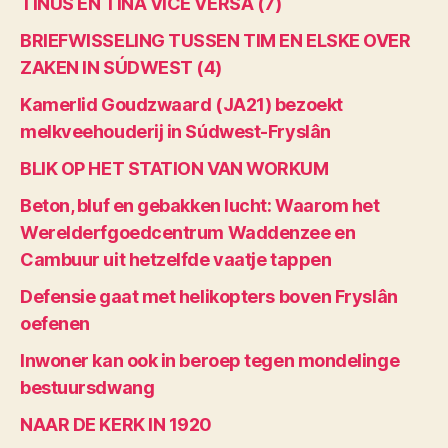
TINUS EN TINA VICE VERSA (7)
BRIEFWISSELING TUSSEN TIM EN ELSKE OVER
ZAKEN IN SÚDWEST (4)
Kamerlid Goudzwaard (JA21) bezoekt
melkveehouderij in Súdwest-Fryslân
BLIK OP HET STATION VAN WORKUM
Beton, bluf en gebakken lucht: Waarom het
Werelderfgoedcentrum Waddenzee en
Cambuur uit hetzelfde vaatje tappen
Defensie gaat met helikopters boven Fryslân
oefenen
Inwoner kan ook in beroep tegen mondelinge
bestuursdwang
NAAR DE KERK IN 1920