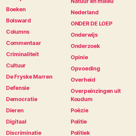
Natuur en milieu
Boeken
Nederland
Bolsward
ONDER DE LOEP
Columns
Onderwijs
Commentaar
Onderzoek
Criminaliteit
Opinie
Cultuur
Opvoeding
De Fryske Marren
Overheid
Defensie
Overpeinzingen uit
Democratie
Koudum
Dieren
Poëzie
Digitaal
Politie
Discriminatie
Politiek