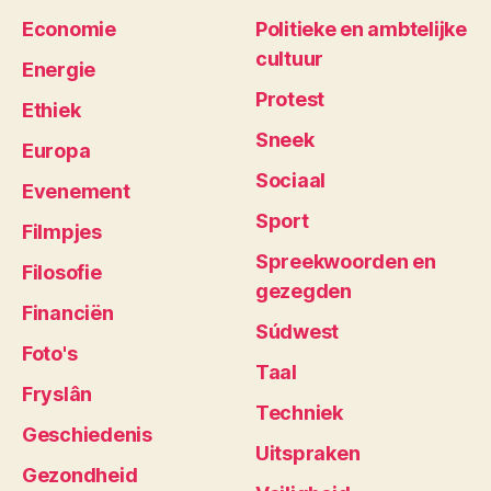
Economie
Politieke en ambtelijke
cultuur
Energie
Protest
Ethiek
Sneek
Europa
Sociaal
Evenement
Sport
Filmpjes
Spreekwoorden en
Filosofie
gezegden
Financiën
Súdwest
Foto's
Taal
Fryslân
Techniek
Geschiedenis
Uitspraken
Gezondheid