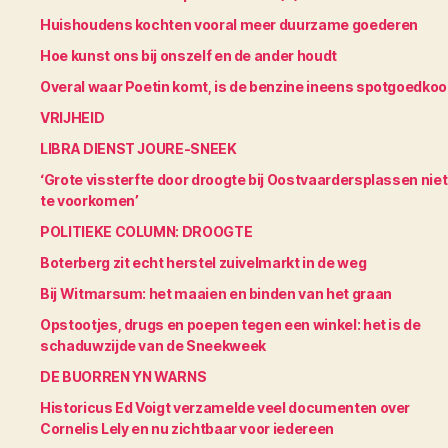
Huishoudens kochten vooral meer duurzame goederen
Hoe kunst ons bij onszelf en de ander houdt
Overal waar Poetin komt, is de benzine ineens spotgoedko
VRIJHEID
LIBRA DIENST JOURE-SNEEK
‘Grote vissterfte door droogte bij Oostvaardersplassen niet
te voorkomen’
POLITIEKE COLUMN: DROOGTE
Boterberg zit echt herstel zuivelmarkt in de weg
Bij Witmarsum: het maaien en binden van het graan
Opstootjes, drugs en poepen tegen een winkel: het is de
schaduwzijde van de Sneekweek
DE BUORREN YN WARNS
Historicus Ed Voigt verzamelde veel documenten over
Cornelis Lely en nu zichtbaar voor iedereen