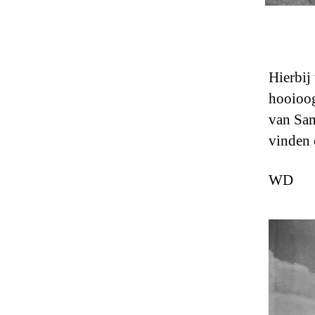
Hierbij
hooioog
van Sam
vinden
WD