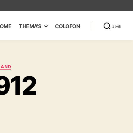
OME
THEMA’S
COLOFON
Zoek
LAND
912