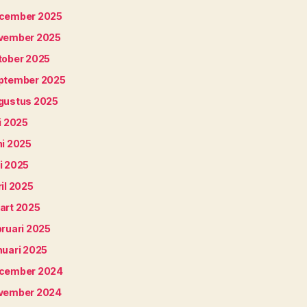
cember 2025
vember 2025
tober 2025
ptember 2025
gustus 2025
i 2025
ni 2025
i 2025
il 2025
art 2025
bruari 2025
nuari 2025
cember 2024
vember 2024