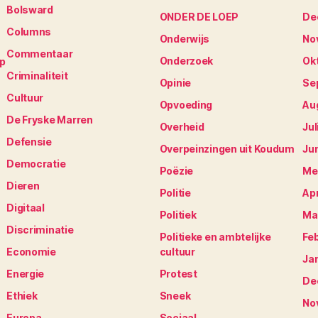
Bolsward
ONDER DE LOEP
De
Columns
Onderwijs
No
Commentaar
Onderzoek
Ok
op
Criminaliteit
Opinie
Se
Cultuur
Opvoeding
Au
De Fryske Marren
Overheid
Jul
Defensie
Overpeinzingen uit Koudum
Ju
Democratie
Poëzie
Me
Dieren
Politie
Apr
Digitaal
Politiek
Ma
Discriminatie
Politieke en ambtelijke
Fe
Economie
cultuur
Ja
Energie
Protest
De
Ethiek
Sneek
No
Europa
Sociaal