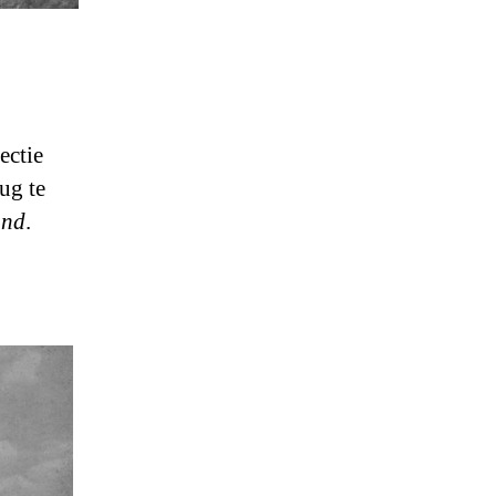
ectie
ug te
and
.