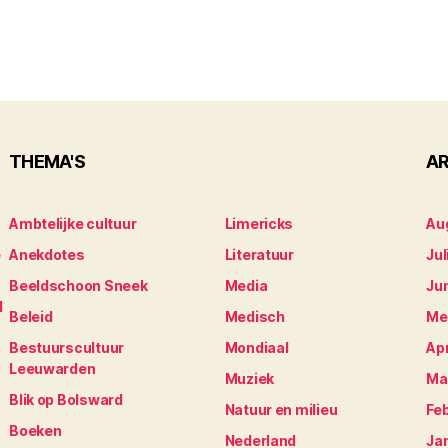
THEMA'S
AR
Ambtelijke cultuur
Limericks
Au
e
Anekdotes
Literatuur
Jul
Beeldschoon Sneek
Media
Ju
N
Beleid
Medisch
Me
Bestuurscultuur
Mondiaal
Apr
Leeuwarden
Muziek
Ma
Blik op Bolsward
Natuur en milieu
Fe
Boeken
Nederland
Ja