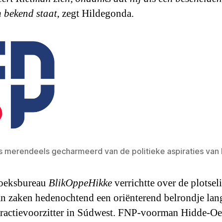
 bekend staat
, zegt Hildegonda.
s merendeels gecharmeerd van de politieke aspiraties van
oeksbureau
BlikOppeHikke
verrichtte over de plotsel
n zaken hedenochtend een oriënterend belrondje lan
 fractievoorzitter in Súdwest. FNP-voorman Hidde-O