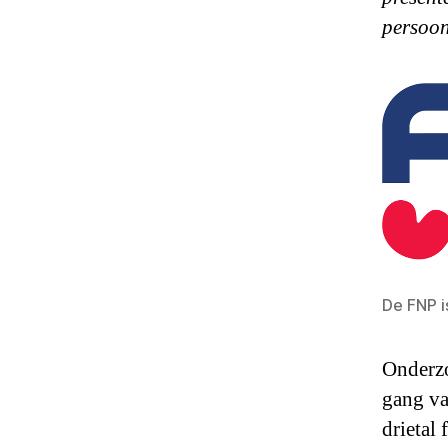
persoon
De FNP i
Onderz
gang va
drietal