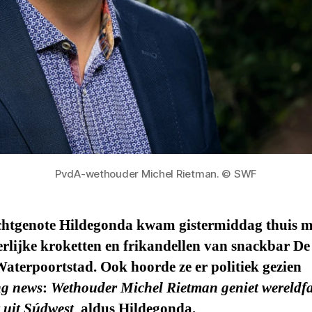
PvdA-wethouder Michel Rietman. © SWF
chtgenote Hildegonda kwam gistermiddag thuis m
rlijke kroketten en frikandellen van snackbar De
Waterpoortstad. Ook hoorde ze er politiek gezien
ng news
:
Wethouder Michel Rietman geniet wereldf
t uit Súdwest
,
aldus Hildegonda.