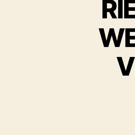
RI
WE
V