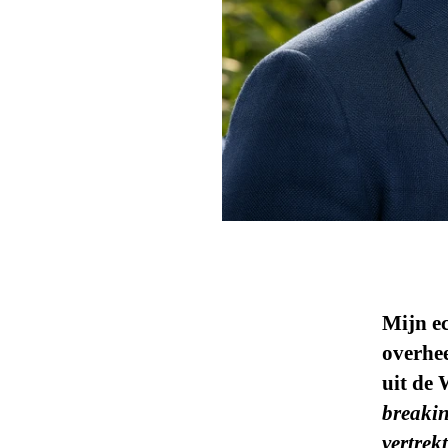
Mijn e
overhee
uit de 
breaki
vertrek