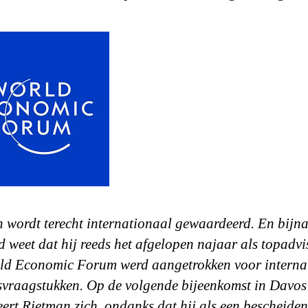
 wordt terecht internationaal gewaardeerd. En bijn
 weet dat hij reeds het afgelopen najaar als topadvi
ld Economic Forum werd aangetrokken voor interna
svraagstukken. Op de volgende bijeenkomst in Davos
eert Rietman zich, ondanks dat hij als een bescheiden