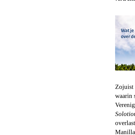
Zojuist
waarin 
Verenig
Solotio
overlas
Manilla