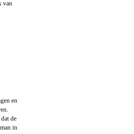
k van
agen en
ren.
dat de
tman in