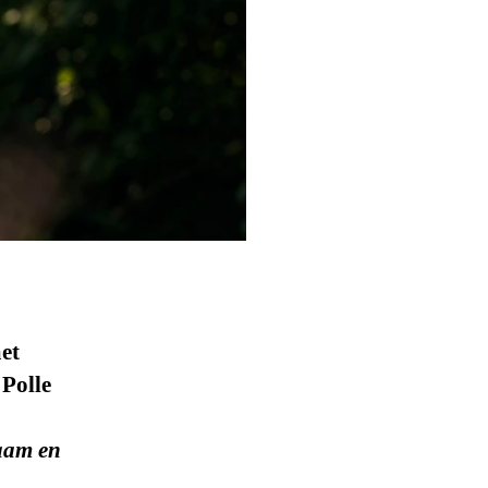
et
 Polle
aam en