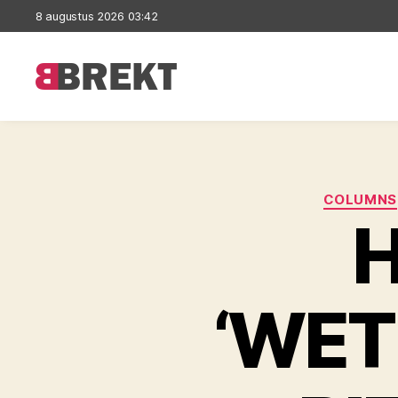
8 augustus 2026 03:42
Brekt
COLUMNS
H
‘WET