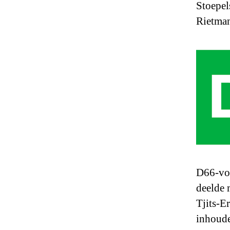
Stoepel
Rietman
D66-voo
deelde 
Tjits-E
inhoude