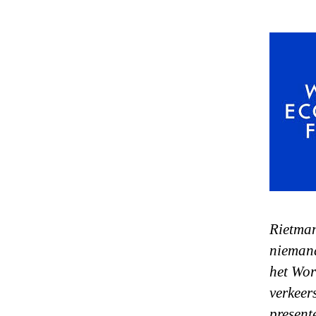
Rietman
niemand
het Wor
verkeer
present