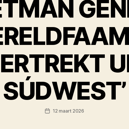
ETMAN GEN
RELDFAAM
ERTREKT U
SÚDWEST’
12 maart 2026
Berichtdatum