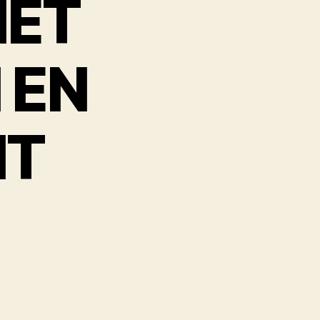
IET
 EN
IT