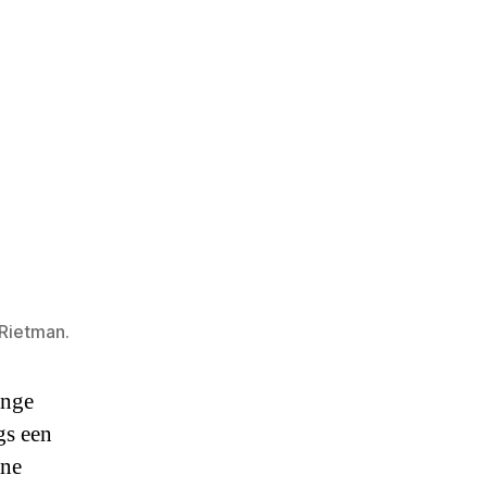
 Rietman.
inge
gs een
ene