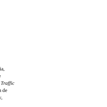
ia,
e
 Traffic
m de
y,