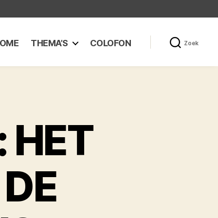
OME
THEMA’S
COLOFON
Zoek
: HET
 DE