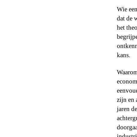
Wie een
dat de 
het the
begrijp
ontkenn
kans.
Waarom 
economi
eenvoud
zijn en
jaren d
achterg
doorgaa
industr