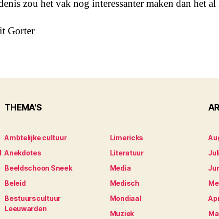
denis zou het vak nog interessanter maken dan het al 
it Gorter
THEMA'S
AR
Ambtelijke cultuur
Limericks
Au
d
Anekdotes
Literatuur
Jul
Beeldschoon Sneek
Media
Ju
S
Beleid
Medisch
Me
Bestuurscultuur
Mondiaal
Apr
Leeuwarden
Muziek
Ma