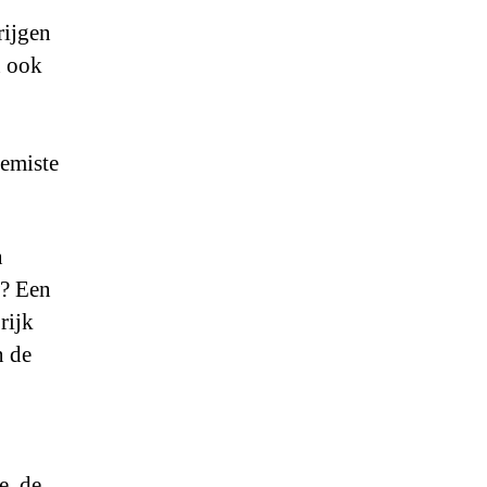
rijgen
n ook
gemiste
n
w? Een
rijk
n de
e, de