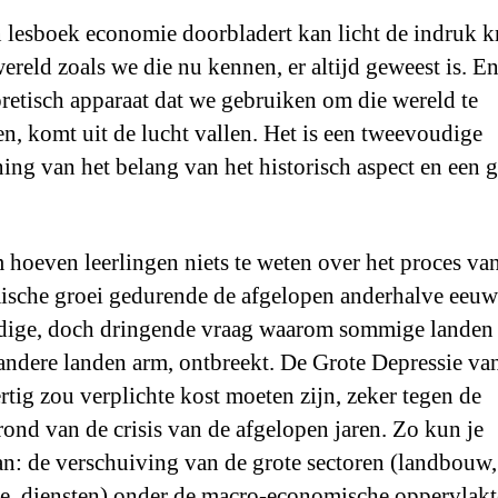
 lesboek economie doorbladert kan licht de indruk k
wereld zoals we die nu kennen, er altijd geweest is. E
oretisch apparaat dat we gebruiken om die wereld te
en, komt uit de lucht vallen. Het is een tweevoudige
ing van het belang van het historisch aspect en een 
hoeven leerlingen niets te weten over het proces va
sche groei gedurende de afgelopen anderhalve eeu
ige, doch dringende vraag waarom sommige landen 
 andere landen arm, ontbreekt. De Grote Depressie va
ertig zou verplichte kost moeten zijn, zeker tegen de
rond van de crisis van de afgelopen jaren. Zo kun je
n: de verschuiving van de grote sectoren (landbouw,
ie, diensten) onder de macro-economische oppervlakt