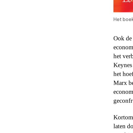
Het boe
Ook de 
economi
het ver
Keynes 
het hoe
Marx be
economi
geconfr
Kortom,
laten d