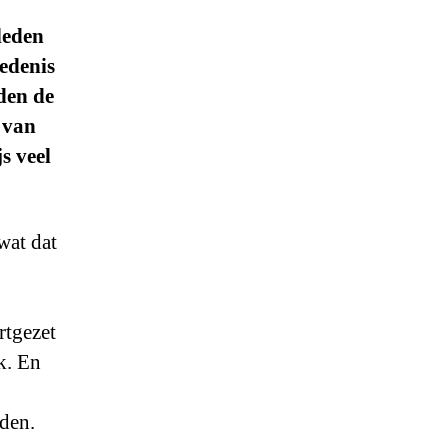
leden
edenis
eden de
 van
s veel
wat dat
rtgezet
k. En
eden.