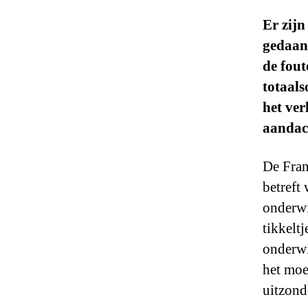
Er zijn
gedaan.
de fout
totaals
het ver
aandach
De Fran
betreft
onderwi
tikkelt
onderwi
het moe
uitzond