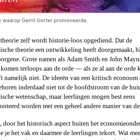
k waarop Gerrit Gorter promoveerde.
theorie zelf wordt historie-loos opgediend. Dat de
sche theorie een ontwikkeling heeft doorgemaakt, bli
borgene. Grote namen als Adam Smith en John Mayn
komen terloops aan de orde — als ze al aan de orde
ft namelijk niet. De ideeën van een kritisch econoom 
horen inderdaad niet tot de hoofdstroom van de hui
sche wetenschap, maar leerlingen mogen best eens
onteerd worden met een geheel andere manier van d
 door het historisch aspect buiten het economieonder
oe je het vak en daarmee de leerlingen tekort. Wat me