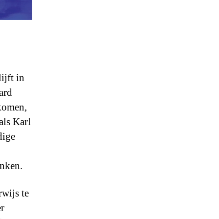
jft in
ard
 komen,
als Karl
dige
enken.
wijs te
er