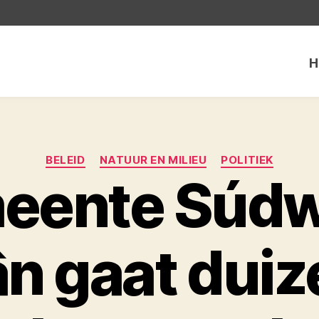
H
Categorieën
BELEID
NATUUR EN MILIEU
POLITIEK
eente Súdw
ân gaat dui