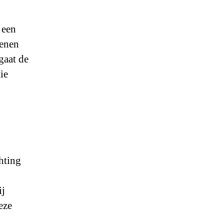
 een
oenen
gaat de
ie
hting
ij
eze