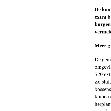
De kom
extra b
burgem
vermel
Meer g
De gem
omgevin
520 ext
Zo slui
bossens
komen e
herplan