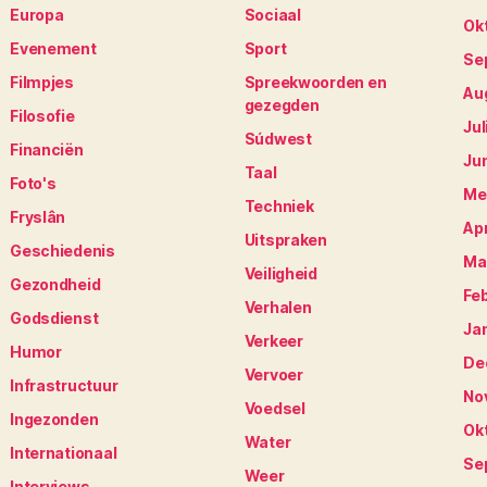
Europa
Sociaal
Ok
Evenement
Sport
Se
Filmpjes
Spreekwoorden en
Au
gezegden
Filosofie
Jul
Súdwest
Financiën
Ju
Taal
Foto's
Me
Techniek
Fryslân
Apr
Uitspraken
Geschiedenis
Ma
Veiligheid
Gezondheid
Fe
Verhalen
Godsdienst
Ja
Verkeer
Humor
De
Vervoer
Infrastructuur
No
Voedsel
Ingezonden
Ok
Water
Internationaal
Se
Weer
Interviews