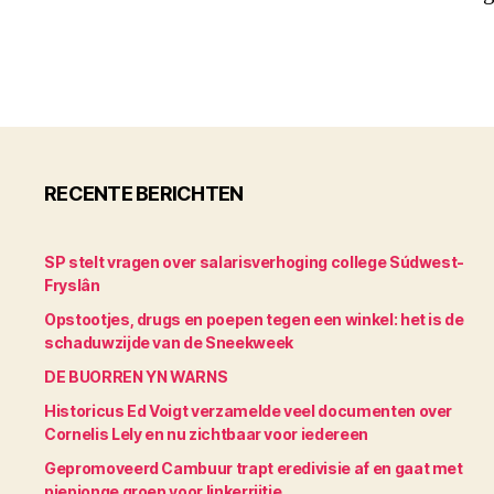
RECENTE BERICHTEN
SP stelt vragen over salarisverhoging college Súdwest-
Fryslân
Opstootjes, drugs en poepen tegen een winkel: het is de
schaduwzijde van de Sneekweek
DE BUORREN YN WARNS
Historicus Ed Voigt verzamelde veel documenten over
Cornelis Lely en nu zichtbaar voor iedereen
Gepromoveerd Cambuur trapt eredivisie af en gaat met
piepjonge groep voor linkerrijtje