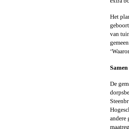
extra b
Het pla
geboort
van tui
gemeent
‘Waarom
Samen 
De geme
dorpsbe
Steenbr
Hogesch
andere 
maatreg