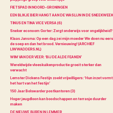
FIETSPAD IN NOORD-GRONINGEN
EEN BLIKJE BIER HANGT AAN DE WASLIJN IN DE SNEEKWEE
TINUS EN TINA VICE VERSA (6)
Sneker econoom Gorter: Zorgt onderwijs voor ongelijkheid?
Klaas Jansma: Op een dag zei mijn moeder We doen nu eers
de soep en dan het brood. Vernieuwing! (ARCHIEF
LIWWADDERS.NL)
WIM VAN DER VEER: ‘BIJ DE ALDE FEANEN’
Wereldwijde vleeskuikenproductie groeit sterker dan
verwacht
Lemster Dickens Festijn zoekt vrijwilligers: ‘Hun inzet vormt
het hart van het festijn’
150 Jaar Bolswarder postkantoren (3)
Hoger jeugdloon kan boodschappen en terrasje duurder
maken
DE NIEUWE BUREN IN LEMMER