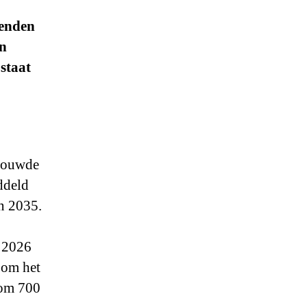
zenden
an
staat
bouwde
ddeld
n 2035.
n 2026
 om het
 om 700