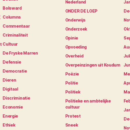
Nederland
Ja
Bolsward
ONDER DE LOEP
De
Columns
K
Onderwijs
No
Commentaar
Onderzoek
Ok
Criminaliteit
Opinie
Se
Cultuur
t
Opvoeding
Au
De Fryske Marren
Overheid
Jul
Defensie
Overpeinzingen uit Koudum
Ju
Democratie
Poëzie
Me
Dieren
Politie
Apr
Digitaal
Politiek
Ma
Discriminatie
Politieke en ambtelijke
Fe
Economie
cultuur
Ja
Energie
Protest
De
Ethiek
Sneek
No