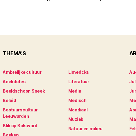
THEMA'S
AR
Ambtelijke cultuur
Limericks
Au
Anekdotes
Literatuur
Jul
Beeldschoon Sneek
Media
Ju
Beleid
Medisch
Me
Bestuurscultuur
Mondiaal
Apr
Leeuwarden
Muziek
Ma
Blik op Bolsward
Natuur en milieu
Fe
Boeken