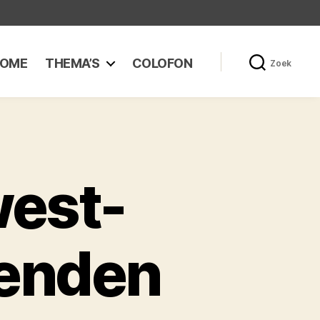
OME
THEMA’S
COLOFON
Zoek
est-
zenden